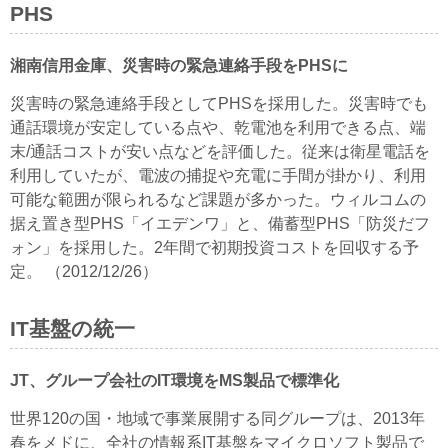
PHS
湘南信用金庫、災害時の緊急連絡手段をPHSに
災害時の緊急連絡手段としてPHSを採用した。災害時でも
通話環境が安定している点や、乾電池を利用できる点、端
末/通話コストが安い点などを評価した。従来は衛星電話を
利用していたが、電波の捕捉や充電に手間が掛かり、利用
可能な範囲が限られるなど課題が多かった。ウィルコムの
据え置き型PHS「イエデンワ」と、備蓄型PHS「防災だフ
ォン」を採用した。2年間で初期投資コストを回収する予
定。 （2012/12/26）
IT基盤の統一
JT、グループ会社のIT環境をMS製品で標準化
世界120の国・地域で事業展開する同グループは、2013年
春をメドに、全社の情報系IT基盤をマイクロソフト製品で