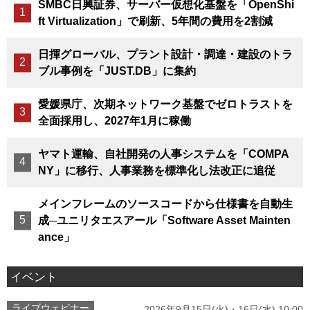
SMBC日興証券、サーバー仮想化基盤を「OpenShi
ft Virtualization」で刷新、5年間の費用を2割減
日揮グローバル、プラント設計・調達・建設のトラ
ブル事例を「JUST.DB」に集約
愛媛県庁、次期ネットワーク基盤でゼロトラストを
全面採用し、2027年1月に稼働
ヤマト運輸、自社開発の人事システムを「COMPA
NY」に移行、人事業務を標準化し法改正に追従
メインフレームのソースコードから仕様書を自動生
成─ユニリタエスアール「Software Asset Mainten
ance」
イベント
ライブウェビナー
2026年9月15日(火)・16日(水) 10:00