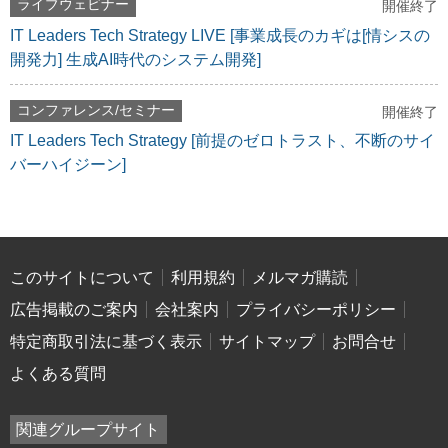
ライブウェビナー
開催終了
IT Leaders Tech Strategy LIVE [事業成長のカギは[情シスの
開発力] 生成AI時代のシステム開発]
コンファレンス/セミナー
開催終了
IT Leaders Tech Strategy [前提のゼロトラスト、不断のサイ
バーハイジーン]
このサイトについて
利用規約
メルマガ購読
広告掲載のご案内
会社案内
プライバシーポリシー
特定商取引法に基づく表示
サイトマップ
お問合せ
よくある質問
関連グループサイト