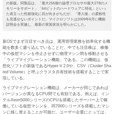
の新版。同製品は、「最大256個の論理プロセサや最大2TBのメ
モリーをサポート」「64ビットのハードウェアに特化」といっ
た表立った性能強化に目が向きがちだが、「導入後」の柔軟性
も見逃せないポイントだ。マイクロソフトは2009年6月に機能
説明会を実施し、最新の実装状況を明らかにした。
新OSでまず注目すべき点は、運用管理業務を効率化する機
能を数多く盛り込んでいることだ。中でも注目株は、稼働
中の仮想マシンを停止させずに物理マシン間を移動させる
「ライブマイグレーション機能」である。この機能は、仮
想化ソフトの新版であるHyper-V 2.0や、CSV（Cluster Sha
red Volume）と呼ぶクラスタ共有技術を搭載することで実
現している。
ライブマイグレーション機能は、メーカーが同じであれば
バージョンが異なるCPU間でも有効である。例えば、イン
テルXeon5000シリーズのCPUを搭載したサーバー上で稼
働している仮想マシンを、同7000シリーズを搭載したマシ
ンに移し替えることが可能だ。ユーザー企業にとっては、