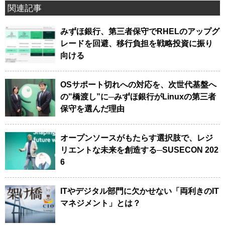
関連記事
みずほ銀行、第三者保守でRHELのアップグ
レードを回避、移行負担を戦略投資に振り
向ける
OSサポート切れへの対応を、次世代基盤へ
の"橋渡し”に─みずほ銀行がLinuxの第三者
保守を選んだ理由
オープンソースがもたらす選択肢で、レジ
リエントな未来を創造する─SUSECON 202
6
ITやデジタル部門に欠かせない「両利きのIT
マネジメント」とは？