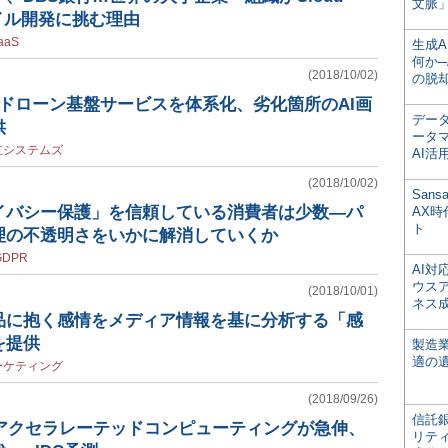
文脈」
ャイル開発に挑む理由
aaS
生成
何か─
(2018/10/02)
の脱
ドローン基盤サービスを体系化、劣化箇所のAI画
デー
供
ータ
立システムズ
AI活
(2018/10/02)
San
イバシー保護」を信頼している消費者は少数―パ
AX
ト
理の不透明さをいかに解消していくか
GDPR
AI
ウス
(2018/10/01)
ネス
品に抱く感情をメディア情報を基に分析する「感
を提供
製造
適の
ーケティング
(2018/09/26)
信託銀
どのアクセラレーテッドコンピューティングが急伸、
リテ