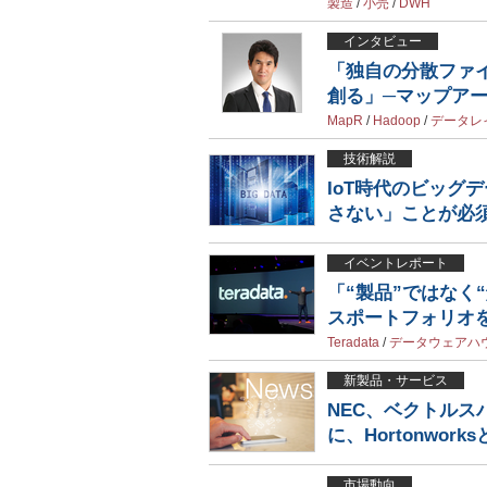
製造
/
小売
/
DWH
インタビュー
「独自の分散ファ
創る」─マップア
MapR
/
Hadoop
/
データレ
技術解説
IoT時代のビッグ
さない」ことが必
イベントレポート
「“製品”ではなく
スポートフォリオ
Teradata
/
データウェアハ
新製品・サービス
NEC、ベクトルスパ
に、Hortonwor
市場動向