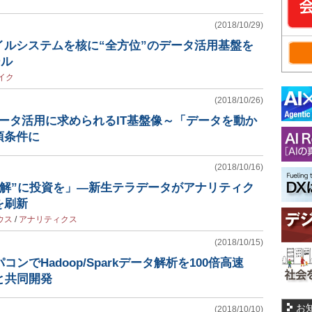
(2018/10/29)
イルシステムを核に“全方位”のデータ活用基盤を
ール
イク
(2018/10/26)
データ活用に求められるIT基盤像～「データを動か
須条件に
(2018/10/16)
“解”に投資を」―新生テラデータがアナリティク
を刷新
ウス
/
アナリティクス
(2018/10/15)
コンでHadoop/Sparkデータ解析を100倍高速
ksと共同開発
お
(2018/10/10)