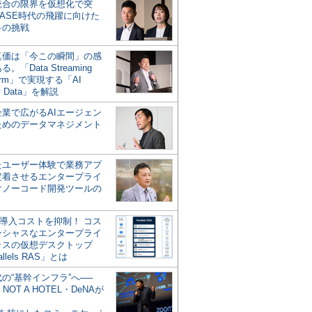
統合の限界を仮想化で突
ASE時代の飛躍に向けた
キの挑戦
の真価は「今この瞬間」の感
。「Data Streaming
form」で実現する「AI
y Data」を解説
企業で広がるAIエージェン
ためのデータマネジメント
？
たユーザー体験で業務アプ
定着させるエンタープライ
けノーコード開発ツールの
の導入コストを抑制！ コス
ンシャスなエンタープライ
ラスの仮想デスクトップ
allels RAS」とは
代の“基幹インフラ”へ──
NOT A HOTEL・DeNAが