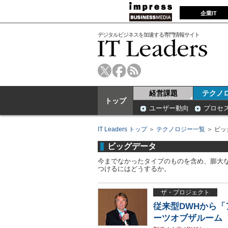
企業IT
デジタルビジネスを加速する専門情報サイト
経営課題
テクノ
トップ
ユーザー動向
プロセ
IT Leaders トップ
＞
テクノロジー一覧
＞ ビッ
ビッグデータ
今までなかったタイプのものを含め、膨大
つけるにはどうするか。
ザ・プロジェクト
従来型DWHから
ーツオブザルーム