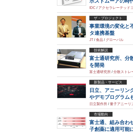
ポストムーアの時代
IDC
/
アクセラレーテッド
ザ・プロジェクト
事業環境の変化と
タ連携基盤
JT
/
食品
/
グローバル
技術解説
富士通研究所、分
を開発
富士通研究所
/
分散ストレ
新製品・サービス
日立、アニーリン
やデモプログラム
日立製作所
/
量子アニーリ
市場動向
富士通、組み合わ
子創薬に適用可能