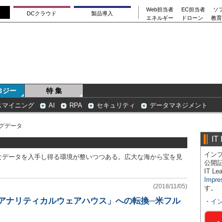
Web担当者
EC担当者
ソ
DCクラウド
製品導入
エネルギー
ドローン
教育
ロジー
特 集
スマイニング
AI
RPA
セキュリティ
データマネジメント
グデータ
IT
インプ
なデータを入手し得る環境が整いつつある。広大な海から宝を見
公開
IT 
Impre
(2018/11/05)
す。
「アナリティカルウェアハウス」への転換─米フル
・
イ