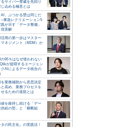
するサイバー脅威を先回り
封じ込める極意とは
とAI、ぶつかる壁は同じだ
」─東急レクリエーション5
実践が示す「データ整備」
う現実解
AI活用の第一歩はマスター
タマネジメント（MDM）か
Iの95％はなぜ使われない
Qlikが提唱するエージェン
ックAIによるデータ統合の
軸
活用を業務補助から意思決定
へと高め、業務プロセスを
させるための道筋とは
の価値を維持し続ける「デー
続供給の型」と「横断組
ータの民主化」の実践法！