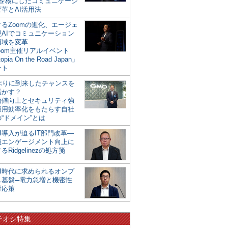
mを核にしたコミュニケーシ
革とAI活用法
るZoomの進化、エージェ
型AIでコミュニケーション
領域を変革
oom主催リアルイベント
opia On the Road Japan」
ート
年ぶりに到来したチャンスを
活かす？
価値向上とセキュリティ強
運用効率化をもたらす自社
“ドメイン”とは
I導入が迫るIT部門改革―
員エンゲージメント向上に
るRidgelinezの処方箋
AI時代に求められるオンプ
ス基盤─電力急増と機密性
対応策
チオシ特集