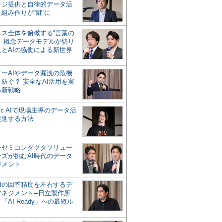
ッジ提供と自律的データ活
組み作りが“鍵”に
ネス全体を俯瞰する“言葉の
”、概念データモデルが切り
人とAIの協働による新世界
？
ドーAIやデータ漏洩の危機
防ぐ？ 安全なAI活用を実
る新戦略
ntic AIで現場主導のデータ活
促進する方法
ーセミコンダクタソリュー
ンズが挑むAI時代のデータ
ジメント
AIの回答精度を左右するデ
マネジメント─日立製作所
「AI Ready」への最短ル