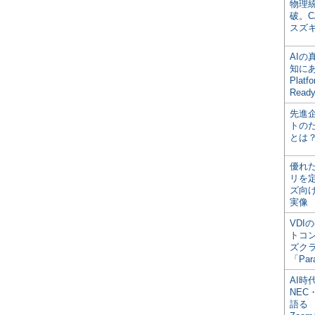
物理
破。C
スズ
AI
知にある
Plat
Read
先進
トの
とは
優れ
リを
ズ向
実像
VDI
トコ
ズク
「Par
AI時
NEC・
語る