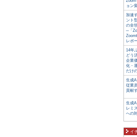
Zoo
ョン変
加速す
ント
の全
─「Z
Zoomt
レポ
14
どう
企業
化・
だけの
生成A
従業
貢献す
生成
レミ
への
イ