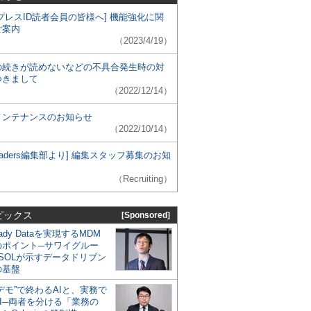
プレスID読者会員の皆様へ] 機能強化に関
ご案内
（2023/4/19）
の続きが読めないなどの不具合発生時の対
つきまして
（2022/12/14）
メンテナンスのお知らせ
（2022/10/14）
 Leaders編集部より] 編集スタッフ募集のお知
（Recruiting）
ピックス
[Sponsored]
eady Dataを実現するMDM
のポイント─サワイグルー
SOLが示すデータドリブン
の基盤
デモ”で終わるAIと、実務で
I─両者を分ける「業務の