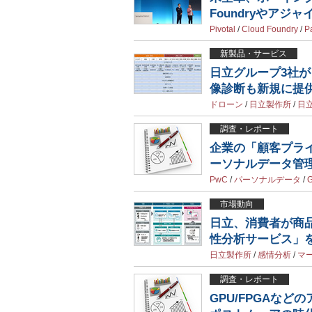
Foundryやアジ
Pivotal
/
Cloud Foundry
/
P
新製品・サービス
日立グループ3社が
像診断も新規に提
ドローン
/
日立製作所
/
日
調査・レポート
企業の「顧客プラ
ーソナルデータ管
PwC
/
パーソナルデータ
/
市場動向
日立、消費者が商
性分析サービス」
日立製作所
/
感情分析
/
マ
調査・レポート
GPU/FPGAな