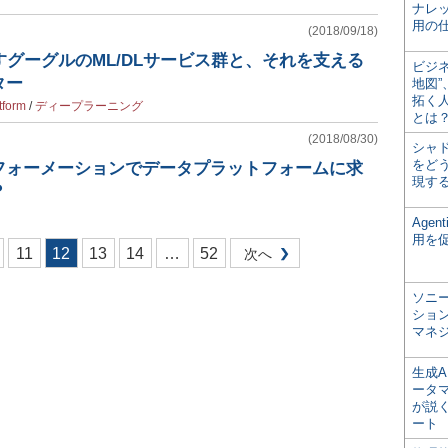
ナレ
用の仕
(2018/09/18)
促すグーグルのML/DLサービス群と、それを支える
ビジ
ター
地図
拓く
tform
/
ディープラーニング
とは
(2018/08/30)
シャ
をどう
フォーメーションでデータプラットフォームに求
現す
？
Age
用を
11
12
13
14
…
52
次へ
ソニ
ショ
マネ
生成
ータ
が説く
ート