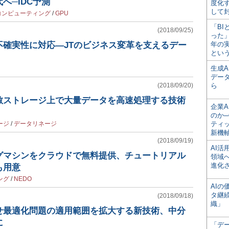
へ─IDC予測
度化
して
コンピューティング
/
GPU
「BI
(2018/09/25)
った
不確実性に対応―JTのビジネス変革を支えるデー
年の
とい
生成
デー
(2018/09/20)
ら
散ストレージ上で大量データを高速処理する技術
企業A
のか─
ージ
/
データリネージ
ティ
新機
(2018/09/19)
AI
グマシンをクラウドで無料提供、チュートリアル
領域
進化
も用意
ング
/
NEDO
AI
タ継
(2018/09/18)
織」
せ最適化問題の適用範囲を拡大する新技術、中分
に
「デ