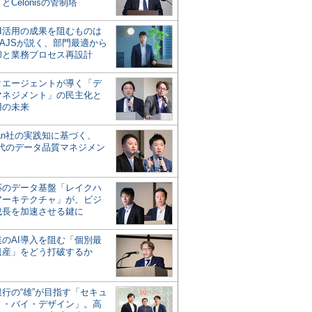
とCelonisの管制塔
AI活用の成果を阻むものは
AJSが説く、部門最適から
却と業務プロセス再設計
タエージェントが導く「デ
マネジメント」の民主化と
用の未来
san社の実践知に基づく、
時代のデータ品質マネジメン
対応のデータ基盤「レイクハ
アーキテクチャ」が、ビジ
成長を加速させる鍵に
業のAI導入を阻む「個別最
遺産」をどう打破するか
行の“雄”が目指す「セキュ
ィ・バイ・デザイン」。高