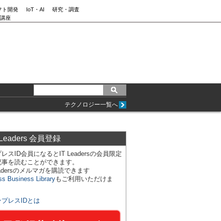
フト開発
IoT・AI
研究・調査
講座
テクノロジー一覧へ
 Leaders 会員登録
レスID会員になるとIT Leadersの会員限定
記事を読むことができます。
Leadersのメルマガを購読できます
ss Business Library
もご利用いただけま
ンプレスIDとは