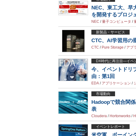
NEC、東工大、
を開発するプロジ
NEC
/
量子コンピュータ
/
新製品・サービス
CTC、AI学習用
CTC
/
Pure Storage
/
アプ
DX時代に再注目―イベ
今、イベントドリ
由：第1回
EDA
/
アプリケーション
/
市場動向
Hadoopで競合
表
Cloudera
/
Hortonworks
/
H
イベントレポート
米空軍、ボーイング