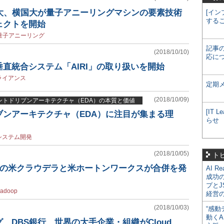
早大、横国大が量子アニーリングマシンの要素技術
[イン
する
ェクトを開始
量子アニーリング
記事
(2018/10/10)
応に
の垂直統合システム「AIRI」の取り扱いを開始
ライアンス
定期
(2018/10/09)
ントドリブンアーキテクチャ（EDA）の本質と価値
[IT
ブンアーキテクチャ（EDA）に注目が集まる理
らせ
システム開発
(2018/10/05)
ト
関係の米クラウデラと米ホートンワークスが合併を発
AI R
成功
プとJ
adoop
経営
(2018/10/03)
“感動
動くA
、DBS銀行…世界の大手企業・組織がCloud