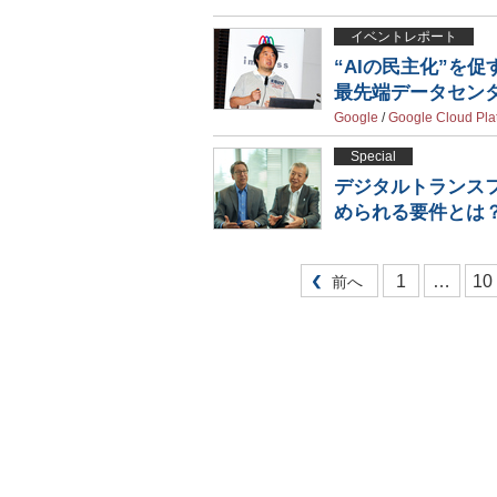
イベントレポート
“AIの民主化”を
最先端データセン
Google
/
Google Cloud Pla
Special
デジタルトランス
められる要件とは
1
…
10
前へ