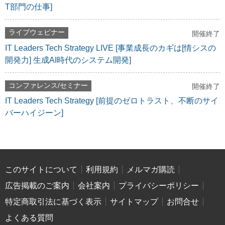
T部門の仕事]
ライブウェビナー
開催終了
IT Leaders Tech Strategy LIVE [事業成長のカギは[情シスの
開発力] 生成AI時代のシステム開発]
コンファレンス/セミナー
開催終了
IT Leaders Tech Strategy [前提のゼロトラスト、不断のサイ
バーハイジーン]
このサイトについて
利用規約
メルマガ購読
広告掲載のご案内
会社案内
プライバシーポリシー
特定商取引法に基づく表示
サイトマップ
お問合せ
よくある質問