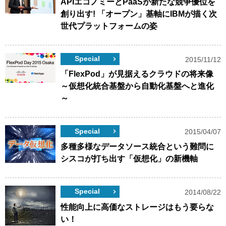
APIエコノミーとPaaSが新たな競争優位を
創り出す! 「オープン」基軸にIBMが描く次
世代プラットフォームの姿
Special
2015/11/12
「FlexPod」が見据えるクラウドの将来像
～仮想化統合基盤から自動化基盤へと進化
～
Special
2015/04/07
多種多様なデータソース統合という難問に
シスコが打ち出す「仮想化」の新機軸
Special
2014/08/22
性能向上に高価なストレージはもう要らな
い！