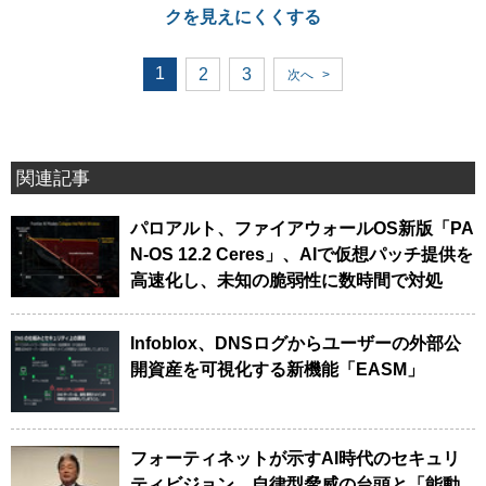
クを見えにくくする
1
2
3
次へ
>
関連記事
パロアルト、ファイアウォールOS新版「PA
N-OS 12.2 Ceres」、AIで仮想パッチ提供を
高速化し、未知の脆弱性に数時間で対処
Infoblox、DNSログからユーザーの外部公
開資産を可視化する新機能「EASM」
フォーティネットが示すAI時代のセキュリ
ティビジョン、自律型脅威の台頭と「能動