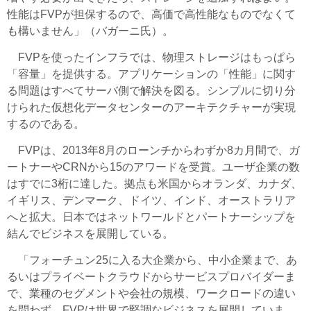
性能はFVPが担保するので、高価で高性能なものでなくて
も構いません」（バガーニ氏）。
FVPを使ったインフラでは、物理ストレージはもっぱら
「容量」を提供する。アプリケーションの「性能」に関す
る問題はすべてサーバ側で解決を図る。シンプルに切り分
けられた仮想化データセンターのアーキテクチャーが実現
するのである。
FVPは、2013年8月のローンチからわずか8カ月間で、ガ
ートナーやCRNから15のアワードを受賞。ユーザ企業の数
はすでに3桁に達した。拠点も米国からオランダ、カナダ、
イギリス、デンマーク、ドイツ、インド、オーストラリア
へと拡大。日本ではネットワールドとパートナーシップを
結んでビジネスを展開している。
「フォーチュン25に入る大企業から、中小企業まで、あ
るいはプライベートクラウドからサービスプロバイダーま
で、業種のセグメントや会社の規模、ワークロードの違い
を問わず、FVPは世界で堅調なビジネスを展開していま