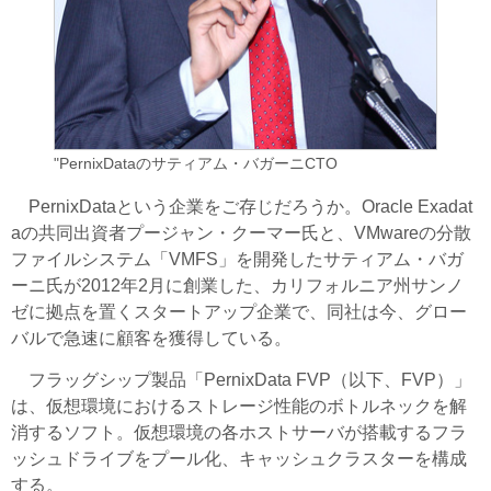
"PernixDataのサティアム・バガーニCTO
PernixDataという企業をご存じだろうか。Oracle Exadat
aの共同出資者プージャン・クーマー氏と、VMwareの分散
ファイルシステム「VMFS」を開発したサティアム・バガ
ーニ氏が2012年2月に創業した、カリフォルニア州サンノ
ゼに拠点を置くスタートアップ企業で、同社は今、グロー
バルで急速に顧客を獲得している。
フラッグシップ製品「PernixData FVP（以下、FVP）」
は、仮想環境におけるストレージ性能のボトルネックを解
消するソフト。仮想環境の各ホストサーバが搭載するフラ
ッシュドライブをプール化、キャッシュクラスターを構成
する。