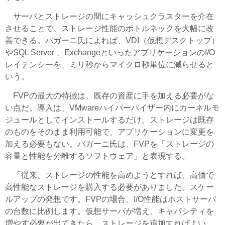
サーバとストレージの間にキャッシュクラスターを介在
させることで、ストレージ性能のボトルネックを大幅に改
善できる。バガーニ氏によれば、VDI（仮想デスクトップ）
やSQL Server 、ExchangeといったアプリケーションのI/O
レイテンシーを、ミリ秒からマイクロ秒単位に減らせると
いう。
FVPの最大の特徴は、既存の資産に手を加える必要がな
い点だ。導入は、VMwareハイパーバイザー内にカーネルモ
ジュールとしてインストールするだけ。ストレージは既存
のものをそのまま利用可能で、アプリケーションに変更を
加える必要もない。バガーニ氏は、FVPを「ストレージの
容量と性能を分離するソフトウェア」と表現する。
「従来、ストレージの性能を高めようとすれば、高価で
高性能なストレージを購入する必要がありました。スケー
ルアップの発想です。FVPの場合、I/O性能はホストサーバ
の台数に比例します。仮想サーバが増え、キャパシティを
増やす必要が出てきたら、ストレージを追加すればよい。