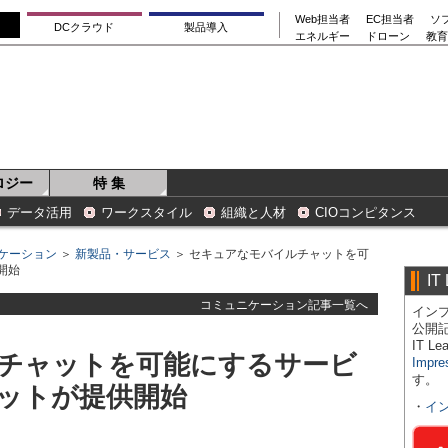
Web担当者
EC担当者
ソ
DCクラウド
製品導入
エネルギー
ドローン
教育
ロジー
特 集
データ活用
ワークスタイル
組織と人材
CIOコンピタンス
ケーション
＞
新製品・サービス
＞ セキュアなモバイルチャットを可
開始
IT
コミュニケーション記事一覧へ
インプ
公開
IT 
チャットを可能にするサービ
Impre
す。
ットが提供開始
・
イ