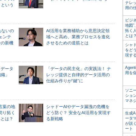
ナレ
」という
用の仕
ビジ
地図
れないの
AI活用を業務補助から意思決定領
拓く
とは
ジェンテ
域へと高め、業務プロセスを進化
合の新機
させるための道筋とは
シャ
をどう
現す
Age
「データ
「データの民主化」の実践法！ ナ
用を
組織」
レッジ提供と自律的データ活用の
仕組み作りが“鍵”に
ソニ
ショ
マネ
言葉の地
シャドーAIやデータ漏洩の危機を
切り拓く
どう防ぐ？ 安全なAI活用を実現す
生成
ータ
界とは？
る新戦略
が説く
ート