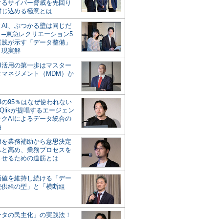
するサイバー脅威を先回り
封じ込める極意とは
とAI、ぶつかる壁は同じだ
」─東急レクリエーション5
実践が示す「データ整備」
う現実解
AI活用の第一歩はマスター
タマネジメント（MDM）か
Iの95％はなぜ使われない
Qlikが提唱するエージェン
ックAIによるデータ統合の
軸
活用を業務補助から意思決定
へと高め、業務プロセスを
させるための道筋とは
の価値を維持し続ける「デー
続供給の型」と「横断組
ータの民主化」の実践法！