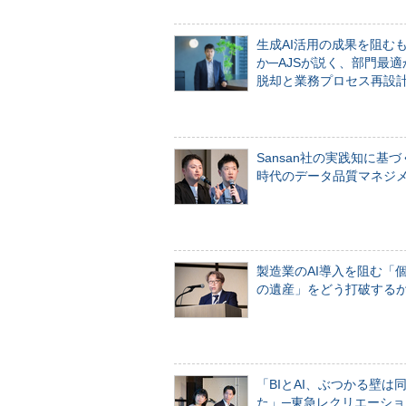
生成AI活用の成果を阻む
か─AJSが説く、部門最適
脱却と業務プロセス再設
Sansan社の実践知に基づ
時代のデータ品質マネジ
製造業のAI導入を阻む「
の遺産」をどう打破する
「BIとAI、ぶつかる壁は
た」─東急レクリエーショ