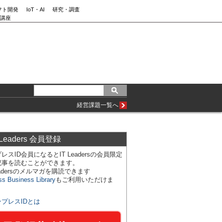
フト開発
IoT・AI
研究・調査
講座
経営課題一覧へ
 Leaders 会員登録
レスID会員になるとIT Leadersの会員限定
記事を読むことができます。
Leadersのメルマガを購読できます
ss Business Library
もご利用いただけま
ンプレスIDとは