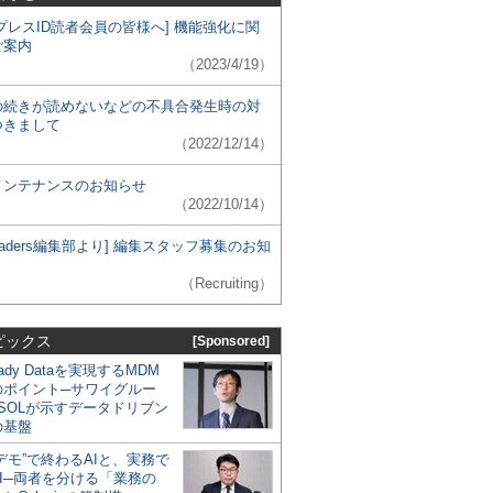
プレスID読者会員の皆様へ] 機能強化に関
ご案内
（2023/4/19）
の続きが読めないなどの不具合発生時の対
つきまして
（2022/12/14）
メンテナンスのお知らせ
（2022/10/14）
 Leaders編集部より] 編集スタッフ募集のお知
（Recruiting）
ピックス
[Sponsored]
eady Dataを実現するMDM
のポイント─サワイグルー
SOLが示すデータドリブン
の基盤
デモ”で終わるAIと、実務で
I─両者を分ける「業務の