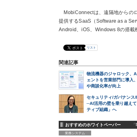
MobiConnectは、遠隔地か
提供するSaaS（Software as 
Android、iOS、Windows 8の
リスト
関連記事
物流機器のジャロック、A
ェントを営業部門に導入
や商談化率が向上
セキュリティ/ガバナンス/
─AI活用の壁を乗り越えて
ティブ組織」へ
おすすめのホワイトペーパー
「製
業務システム