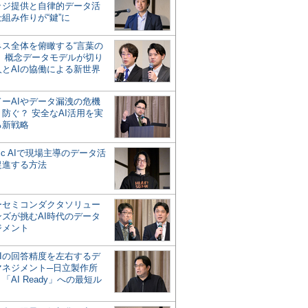
ッジ提供と自律的データ活
組み作りが“鍵”に
ネス全体を俯瞰する“言葉の
”、概念データモデルが切り
人とAIの協働による新世界
？
ドーAIやデータ漏洩の危機
防ぐ？ 安全なAI活用を実
る新戦略
ntic AIで現場主導のデータ活
促進する方法
ーセミコンダクタソリュー
ンズが挑むAI時代のデータ
ジメント
AIの回答精度を左右するデ
マネジメント─日立製作所
「AI Ready」への最短ル