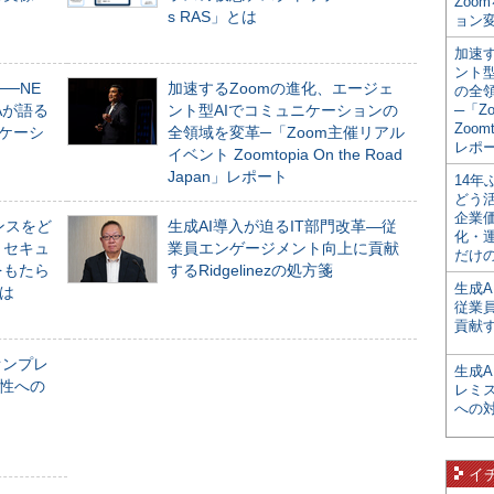
Zoo
s RAS」とは
ョン変
加速す
ント
──NE
加速するZoomの進化、エージェ
の全
NAが語る
ント型AIでコミュニケーションの
─「Z
Zoomt
ニケーシ
全領域を変革─「Zoom主催リアル
レポ
イベント Zoomtopia On the Road
Japan」レポート
14
どう
企業
ンスをど
生成AI導入が迫るIT部門改革―従
化・
とセキュ
業員エンゲージメント向上に貢献
だけの
をもたら
するRidgelinezの処方箋
生成A
とは
従業
貢献す
オンプレ
生成
性への
レミ
への
イ