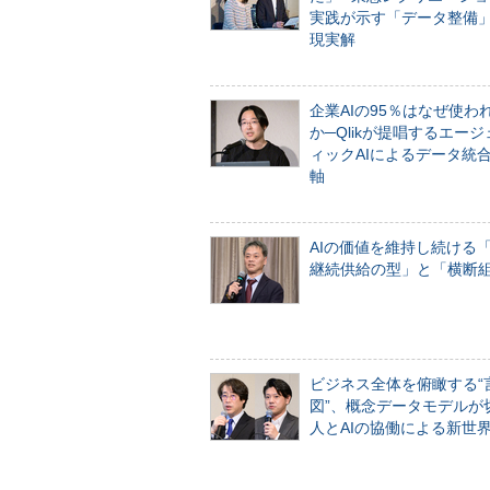
実践が示す「データ整備
現実解
企業AIの95％はなぜ使わ
か─Qlikが提唱するエー
ィックAIによるデータ統
軸
AIの価値を維持し続ける
継続供給の型」と「横断
ビジネス全体を俯瞰する“
図”、概念データモデルが
人とAIの協働による新世