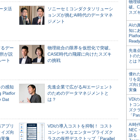
物理
破。C
データ活
ソニーセミコンダクタソリューシ
スズ
ョンズが挑むAI時代のデータマネ
ジメント
AI
知にある
Plat
Read
するデー
物理統合の限界を仮想化で突破。
先進
所が説
CASE時代の飛躍に向けたスズキ
トの
ルート
の挑戦
とは
優れ
リを
ズ向
」の感知
先進企業で広がるAIエージェント
実像
Platfor
のためのデータマネジメントと
Dat
は？
VDI
トコ
ズク
「Par
AI時
務アプリ
VDIの導入コストを抑制！ コスト
NEC・
ライズ向
コンシャスなエンタープライズク
語る
の実像
ラスの仮想デスクトップ「Parallel