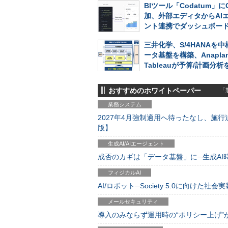
BIツール「Codatum」に
加、外部エディタからAI
ント連携でダッシュボー
三井化学、S/4HANAを
ータ基盤を構築、Anapla
Tableauが予算/計画分
おすすめのホワイトペーパー
「製
業務システム
2027年4月強制適用へ待ったなし、施行迫
版】
生成AI/AIエージェント
成否のカギは「データ基盤」に─生成AI時代
フィジカルAI
AI/ロボット─Society 5.0に向けた社会実
メールセキュリティ
導入のみならず運用時の“ポリシー上げ”が肝心