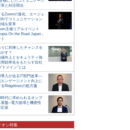
mを核にしたコミュニケーシ
革とAI活用法
るZoomの進化、エージェ
型AIでコミュニケーション
領域を変革
oom主催リアルイベント
opia On the Road Japan」
ート
年ぶりに到来したチャンスを
活かす？
価値向上とセキュリティ強
運用効率化をもたらす自社
“ドメイン”とは
I導入が迫るIT部門改革―
員エンゲージメント向上に
るRidgelinezの処方箋
AI時代に求められるオンプ
ス基盤─電力急増と機密性
対応策
チオシ特集