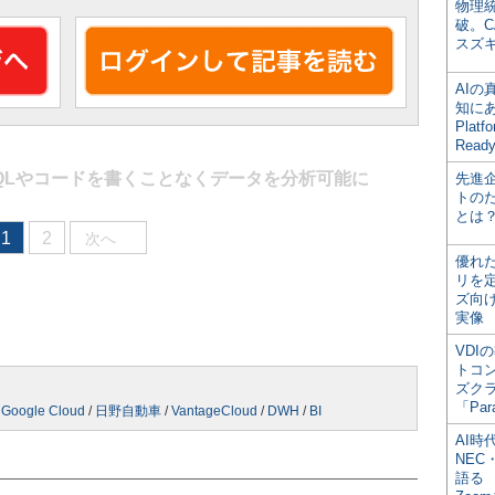
物理
破。C
スズ
AI
知にある
Plat
Read
QLやコードを書くことなくデータを分析可能に
先進
トの
とは
1
2
次へ
優れ
リを
ズ向
実像
VDI
トコ
ズク
「Par
/
Google Cloud
/
日野自動車
/
VantageCloud
/
DWH
/
BI
AI時
NEC・
語る