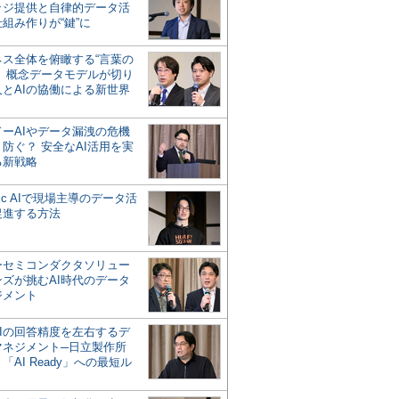
ッジ提供と自律的データ活
組み作りが“鍵”に
ネス全体を俯瞰する“言葉の
”、概念データモデルが切り
人とAIの協働による新世界
？
ドーAIやデータ漏洩の危機
防ぐ？ 安全なAI活用を実
る新戦略
ntic AIで現場主導のデータ活
促進する方法
ーセミコンダクタソリュー
ンズが挑むAI時代のデータ
ジメント
AIの回答精度を左右するデ
マネジメント─日立製作所
「AI Ready」への最短ル