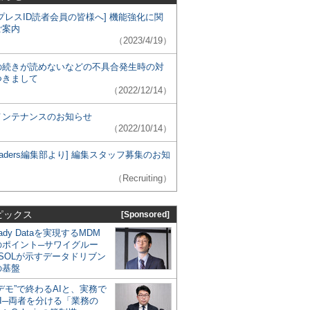
プレスID読者会員の皆様へ] 機能強化に関
ご案内
（2023/4/19）
の続きが読めないなどの不具合発生時の対
つきまして
（2022/12/14）
メンテナンスのお知らせ
（2022/10/14）
 Leaders編集部より] 編集スタッフ募集のお知
（Recruiting）
ピックス
[Sponsored]
eady Dataを実現するMDM
のポイント─サワイグルー
SOLが示すデータドリブン
の基盤
デモ”で終わるAIと、実務で
I─両者を分ける「業務の