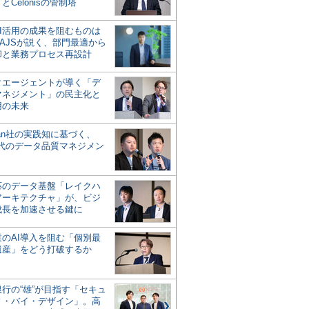
とCelonisの管制塔
AI活用の成果を阻むものは
AJSが説く、部門最適から
却と業務プロセス再設計
タエージェントが導く「デ
マネジメント」の民主化と
用の未来
san社の実践知に基づく、
時代のデータ品質マネジメン
対応のデータ基盤「レイクハ
アーキテクチャ」が、ビジ
成長を加速させる鍵に
業のAI導入を阻む「個別最
遺産」をどう打破するか
行の“雄”が目指す「セキュ
ィ・バイ・デザイン」。高