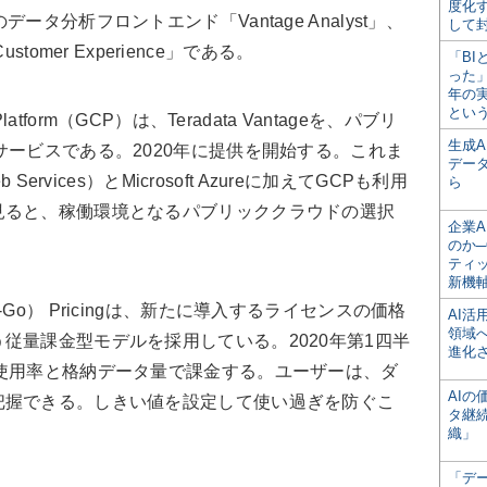
度化
場向けのデータ分析フロントエンド「Vantage Analyst」、
して
stomer Experience」である。
「BI
った
年の
とい
d Platform（GCP）は、Teradata Vantageを、パブリ
生成
サービスである。2020年に提供を開始する。これま
デー
ervices）とMicrosoft Azureに加えてGCPも利用
ら
見ると、稼働環境となるパブリッククラウドの選択
企業A
のか─
ティ
新機
-You-Go） Pricingは、新たに導入するライセンスの価格
AI
領域
従量課金型モデルを採用している。2020年第1四半
進化
使用率と格納データ量で課金する。ユーザーは、ダ
AI
把握できる。しきい値を設定して使い過ぎを防ぐこ
タ継
織」
「デ