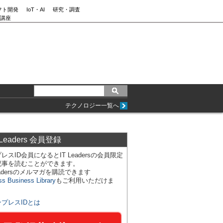
フト開発
IoT・AI
研究・調査
講座
テクノロジー一覧へ
 Leaders 会員登録
レスID会員になるとIT Leadersの会員限定
記事を読むことができます。
Leadersのメルマガを購読できます
ss Business Library
もご利用いただけま
ンプレスIDとは