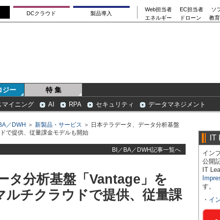
Web担当者
EC担当者
ソ
DCクラウド
製品導入
エネルギー
ドローン
教育
ロジー
特 集
スマイニング
AI
RPA
セキュリティ
データマネジメント
BA／DWH
＞
新製品・サービス
＞ 日本テラデータ、データ分析基盤
チクラウドで提供、従量課金モデルも開始
IT
BI／BA／DWH記事一覧へ
インプ
公開
IT 
タ分析基盤「Vantage」を
Impre
す。
CPのマルチクラウドで提供、従量課
・
イ