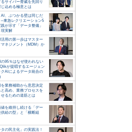
するサイバー脅威を先回り
封じ込める極意とは
とAI、ぶつかる壁は同じだ
」─東急レクリエーション5
実践が示す「データ整備」
う現実解
AI活用の第一歩はマスター
タマネジメント（MDM）か
Iの95％はなぜ使われない
Qlikが提唱するエージェン
ックAIによるデータ統合の
軸
活用を業務補助から意思決定
へと高め、業務プロセスを
させるための道筋とは
の価値を維持し続ける「デー
続供給の型」と「横断組
ータの民主化」の実践法！