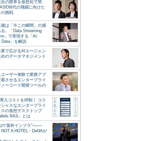
統合の限界を仮想化で突
ASE時代の飛躍に向けた
キの挑戦
の真価は「今この瞬間」の感
。「Data Streaming
form」で実現する「AI
y Data」を解説
企業で広がるAIエージェン
ためのデータマネジメント
？
たユーザー体験で業務アプ
定着させるエンタープライ
けノーコード開発ツールの
の導入コストを抑制！ コス
ンシャスなエンタープライ
ラスの仮想デスクトップ
allels RAS」とは
代の“基幹インフラ”へ──
NOT A HOTEL・DeNAが