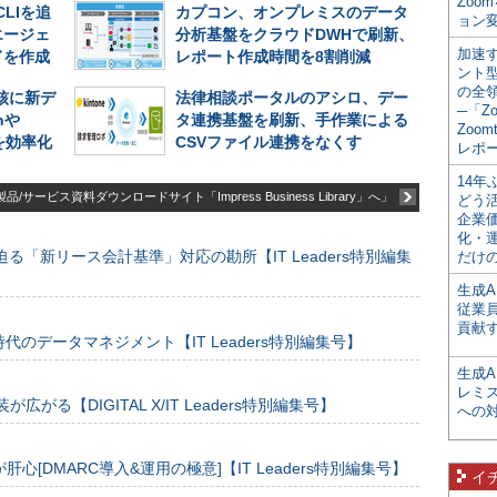
Zoo
CLIを追
カプコン、オンプレミスのデータ
ョン変
エージェ
分析基盤をクラウドDWHで刷新、
加速す
ドを作成
レポート作成時間を8割削減
ント
の全
中核に新デ
法律相談ポータルのアシロ、デー
─「Z
nや
タ連携基盤を刷新、手作業による
Zoomt
析を効率化
CSVファイル連携をなくす
レポ
14
品/サービス資料ダウンロードサイト「Impress Business Library」へ」
どう
企業
化・
る「新リース会計基準」対応の勘所【IT Leaders特別編集
だけの
生成A
従業
貢献す
のデータマネジメント【IT Leaders特別編集号】
生成
レミ
装が広がる【DIGITAL X/IT Leaders特別編集号】
への
[DMARC導入&運用の極意]【IT Leaders特別編集号】
イ