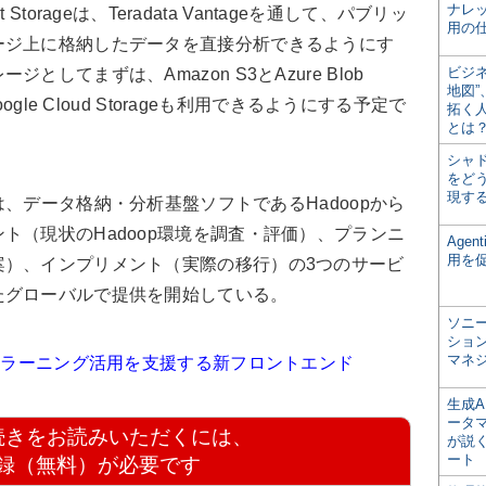
ナレ
-Cost Storageは、Teradata Vantageを通して、パブリッ
用の仕
ージ上に格納したデータを直接分析できるようにす
ビジ
してまずは、Amazon S3とAzure Blob
地図
gle Cloud Storageも利用できるようにする予定で
拓く
とは
シャ
をどう
現す
Serviceは、データ格納・分析基盤ソフトであるHadoopから
ト（現状のHadoop環境を調査・評価）、プランニ
Age
用を
案）、インプリメント（実際の移行）の3つのサービ
たグローバルで提供を開始している。
ソニ
ショ
マネ
シンラーニング活用を支援する新フロントエンド
生成
ータ
続きをお読みいただくには、
が説く
ート
録（無料）が必要です