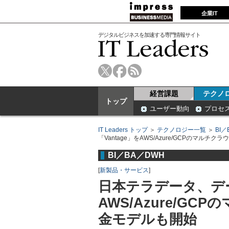
企業IT
デジタルビジネスを加速する専門情報サイト
経営課題
テクノ
トップ
ユーザー動向
プロセ
IT Leaders トップ
＞
テクノロジー一覧
＞
BI／
「Vantage」をAWS/Azure/GCPのマル
BI／BA／DWH
[
新製品・サービス
]
日本テラデータ、デー
AWS/Azure/G
金モデルも開始