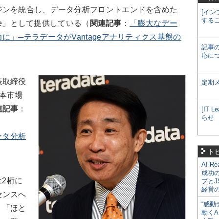
ジンを統合し、データ分析フロントエンドを含めた
[イン
する
tage」として提供している（
関連記事
：
「膨大なデー
」─テラデータがVantageアナリティクス基盤の
記事
応に
表取締役
定期
本市場
連記事
：
[IT
らせ
データ分析
ト
AI R
成功
は2桁に
プとJ
経営
センスへ
“感動
。「ほと
動くA