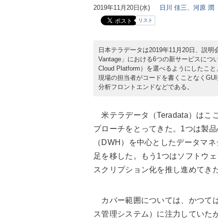
2019年11月20日(水)
日川 佳三、河原 潤（I
リスト
日本テラデータは2019年11月20日、説明
Vantage」における6つの新サービスについ
Cloud Platform）を選べるよう
現場の担当者がコードを書くことなくGU
分析フロントエンドなどである。
米テラデータ（Teradata）は
プローチをとってきた。1つは製
（DWH）を中心としたデータマ
足を移した。もう1つはソフトウ
スクリプション化を推し進めてき
カバー範囲については、かつてはD
ス管理システム）に注力していたが