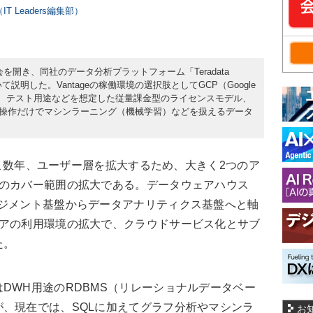
T Leaders編集部）
会を開き、同社のデータ分析プラットフォーム「Teradata
て説明した。Vantageの稼働環境の選択肢としてGCP（Google
にしたこと、テスト用途などを想定した従量課金型のライセンスモデル、
I操作だけでマシンラーニング（機械学習）などを扱えるデータ
ここ数年、ユーザー層を拡大するため、大きく2つのア
品のカバー範囲の拡大である。データウェアハウス
ネジメント基盤からデータアナリティクス基盤へと軸
ェアの利用環境の拡大で、クラウドサービス化とサブ
た。
WH用途のRDBMS（リレーショナルデータベー
、現在では、SQLに加えてグラフ分析やマシンラ
お