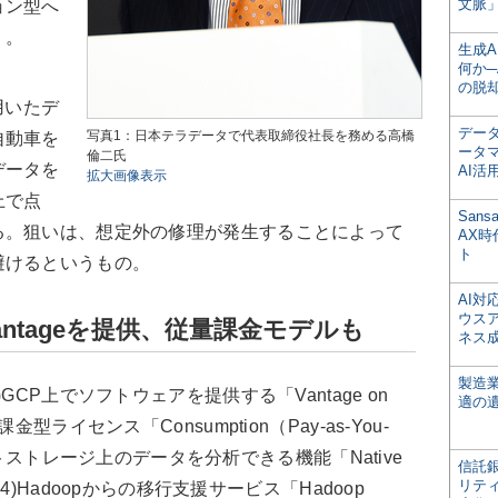
文脈」
ョン型へ
）。
生成
何か─
の脱
を用いたデ
デー
写真1：日本テラデータで代表取締役社長を務める高橋
自動車を
ータ
倫二氏
データを
AI活
拡大画像表示
上で点
San
る。狙いは、想定外の修理が発生することによって
AX
ト
避けるというもの。
AI
ウス
でVantageを提供、従量課金モデルも
ネス
製造
CP上でソフトウェアを提供する「Vantage on
適の
)従量課金型ライセンス「Consumption（Pay-as-You-
ジェクトストレージ上のデータを分析できる機能「Native
信託銀
リテ
rage」、(4)Hadoopからの移行支援サービス「Hadoop