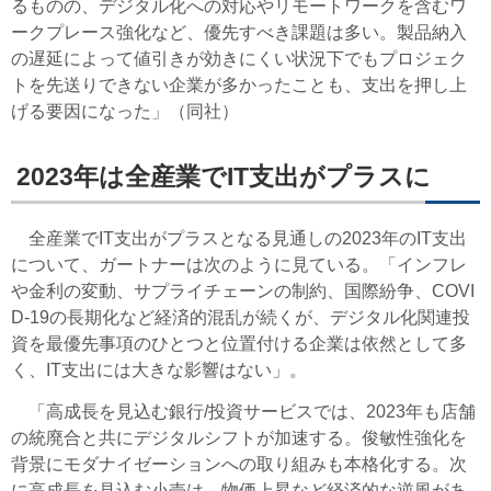
るものの、デジタル化への対応やリモートワークを含むワ
ークプレース強化など、優先すべき課題は多い。製品納入
の遅延によって値引きが効きにくい状況下でもプロジェク
トを先送りできない企業が多かったことも、支出を押し上
げる要因になった」（同社）
2023年は全産業でIT支出がプラスに
全産業でIT支出がプラスとなる見通しの2023年のIT支出
について、ガートナーは次のように見ている。「インフレ
や金利の変動、サプライチェーンの制約、国際紛争、COVI
D-19の長期化など経済的混乱が続くが、デジタル化関連投
資を最優先事項のひとつと位置付ける企業は依然として多
く、IT支出には大きな影響はない」。
「高成長を見込む銀行/投資サービスでは、2023年も店舗
の統廃合と共にデジタルシフトが加速する。俊敏性強化を
背景にモダナイゼーションへの取り組みも本格化する。次
に高成長を見込む小売は、物価上昇など経済的な逆風があ