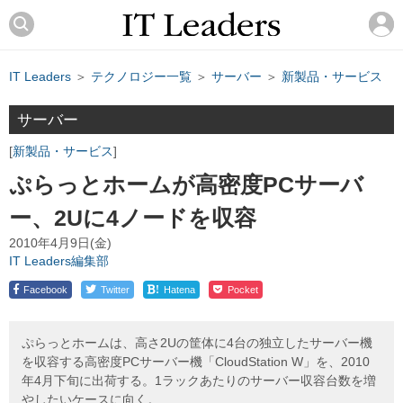
IT Leaders
＞
テクノロジー一覧
＞
サーバー
＞
新製品・サービス
サーバー
新製品・サービス
ぷらっとホームが高密度PCサーバ
ー、2Uに4ノードを収容
2010年4月9日(金)
IT Leaders編集部
!
Facebook
Twitter
Hatena
Pocket
ぷらっとホームは、高さ2Uの筐体に4台の独立したサーバー機
を収容する高密度PCサーバー機「CloudStation W」を、2010
年4月下旬に出荷する。1ラックあたりのサーバー収容台数を増
やしたいケースに向く。