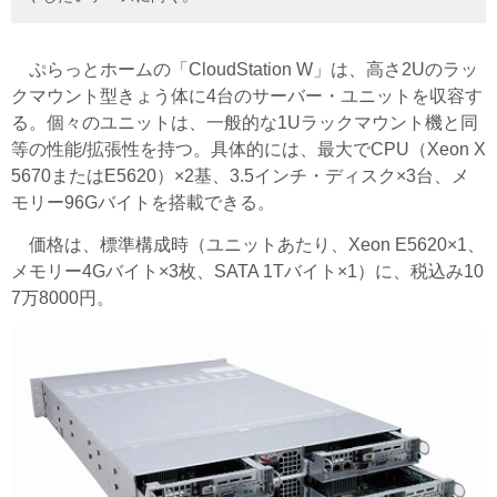
ぷらっとホームの「CloudStation W」は、高さ2Uのラッ
クマウント型きょう体に4台のサーバー・ユニットを収容す
る。個々のユニットは、一般的な1Uラックマウント機と同
等の性能/拡張性を持つ。具体的には、最大でCPU（Xeon X
5670またはE5620）×2基、3.5インチ・ディスク×3台、メ
モリー96Gバイトを搭載できる。
価格は、標準構成時（ユニットあたり、Xeon E5620×1、
メモリー4Gバイト×3枚、SATA 1Tバイト×1）に、税込み10
7万8000円。