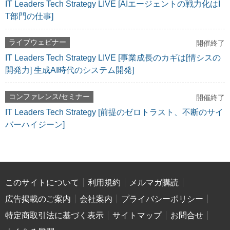
IT Leaders Tech Strategy LIVE [AIエージェントの戦力化はI
T部門の仕事]
ライブウェビナー
開催終了
IT Leaders Tech Strategy LIVE [事業成長のカギは[情シスの
開発力] 生成AI時代のシステム開発]
コンファレンス/セミナー
開催終了
IT Leaders Tech Strategy [前提のゼロトラスト、不断のサイ
バーハイジーン]
このサイトについて
利用規約
メルマガ購読
広告掲載のご案内
会社案内
プライバシーポリシー
特定商取引法に基づく表示
サイトマップ
お問合せ