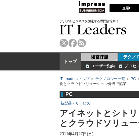
企業IT
デジタルビジネスを加速する専門情報サイト
経営課題
テクノ
トップ
ユーザー動向
プロセ
IT Leaders トップ
＞
テクノロジー一覧
＞
PC
化とクラウドソリューション分野で協業
PC
[
新製品・サービス
]
アイネットとシトリ
とクラウドソリュー
2011年4月27日(水)