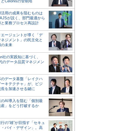
とCelonisの管制塔
AI活用の成果を阻むものは
AJSが説く、部門最適から
却と業務プロセス再設計
タエージェントが導く「デ
マネジメント」の民主化と
用の未来
san社の実践知に基づく、
時代のデータ品質マネジメン
対応のデータ基盤「レイクハ
アーキテクチャ」が、ビジ
成長を加速させる鍵に
業のAI導入を阻む「個別最
遺産」をどう打破するか
行の“雄”が目指す「セキュ
ィ・バイ・デザイン」。高