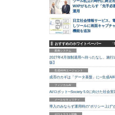
ツール乱立の時代に終止符
WXPがもたらす「先手必勝
運用
日立社会情報サービス、
しツールに画面キャプチ
機能を追加
おすすめのホワイトペーパー
「製
業務システム
2027年4月強制適用へ待ったなし、施行迫
版】
生成AI/AIエージェント
成否のカギは「データ基盤」に─生成AI時代
フィジカルAI
AI/ロボット─Society 5.0に向けた社会実
メールセキュリティ
導入のみならず運用時の“ポリシー上げ”が肝心
ゼロトラスト戦略