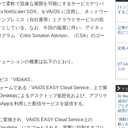
いて柔軟で迅速な展開を可能にするサービスデリバ
[イン
NetScaler SDX」をVAiOS に活用し、ネットワー
する
オンプレミス（自社運用）とクラウドサービスの垣
すとしている。なお、今回の協業に伴い、アイネッ
記事
応に
itrix Solution Advisor」（CSA）のゴー
定期
リューションの概要は以下のとおり。
[IT
らせ
ス「VIDAAS」
ある「VAiOS EASY Cloud Service」上で展
ト
XenDesktopによるデスクトップ仮想化および、アプリケ
AI R
成功
XenAppを利用した配信サービスを提供する。
プとJ
経営
され、VAiOS EASY Cloud Service上の
“感動
動くA
Cloudstor」にスプールされる。実際に印刷するプリ