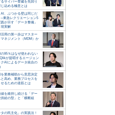
するサイバー脅威を先回り
封じ込める極意とは
とAI、ぶつかる壁は同じだ
」─東急レクリエーション5
実践が示す「データ整備」
う現実解
AI活用の第一歩はマスター
タマネジメント（MDM）か
Iの95％はなぜ使われない
Qlikが提唱するエージェン
ックAIによるデータ統合の
軸
活用を業務補助から意思決定
へと高め、業務プロセスを
させるための道筋とは
の価値を維持し続ける「デー
続供給の型」と「横断組
ータの民主化」の実践法！