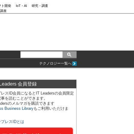
フト開発
IoT・AI
研究・調査
講座
テクノロジー一覧へ
 Leaders 会員登録
レスID会員になるとIT Leadersの会員限定
記事を読むことができます。
Leadersのメルマガを購読できます
ss Business Library
もご利用いただけま
ンプレスIDとは