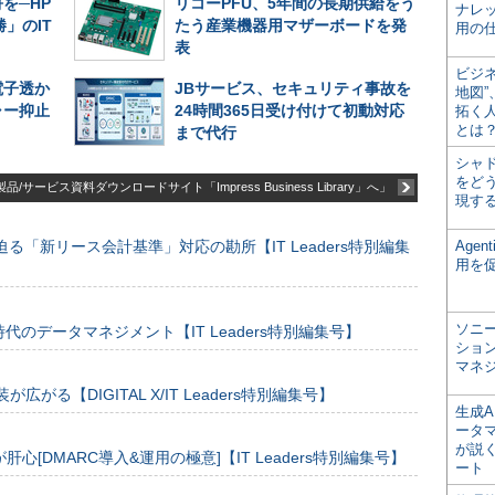
を─HP
リコーPFU、5年間の長期供給をう
ナレ
」のIT
たう産業機器用マザーボードを発
用の仕
表
ビジ
電子透か
JBサービス、セキュリティ事故を
地図
ャー抑止
24時間365日受け付けて初動対応
拓く
とは
まで代行
シャ
をどう
品/サービス資料ダウンロードサイト「Impress Business Library」へ」
現す
る「新リース会計基準」対応の勘所【IT Leaders特別編集
Age
用を
ソニ
のデータマネジメント【IT Leaders特別編集号】
ショ
マネ
装が広がる【DIGITAL X/IT Leaders特別編集号】
生成
ータ
が説く
[DMARC導入&運用の極意]【IT Leaders特別編集号】
ート