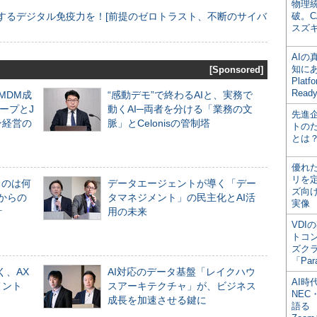
物理
するデジタル免疫力を！[前提のゼロトラスト、不断のサイバ
破。C
スズ
AI
知にある
[Sponsored]
Plat
Read
るMDM成
“感動デモ”で終わるAIと、実務で
ープとJ
動くAI─両者を分ける「業務の文
先進
ン経営の
脈」とCelonisの管制塔
トの
とは
優れ
リを
ものは何
データエージェントが導く「デー
ズ向
からの
タマネジメント」の民主化とAI活
実像
計
用の未来
VDI
トコ
ズク
「Par
く、AX
AI対応のデータ基盤「レイクハウ
AI時
メント
スアーキテクチャ」が、ビジネス
NEC・
成長を加速させる鍵に
語る