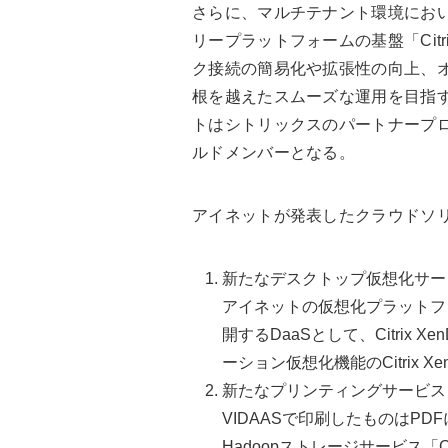
さらに、マルチテナント環境にお
リープラットフォームの基盤「Citrix 
ク接続の簡易化や拡張性の向上、
根を越えたスムーズな運用を目指
トはシトリックスのパートナープログラム「C
ルドメンバーとなる。
アイネットが発表したクラウドソ
新たなデスクトップ仮想化サービ
アイネットの仮想化プラットフォームで
開するDaaSとして、Citrix 
ーション仮想化機能のCitrix 
新たなプリンティングサービス
VIDAASで印刷したものはPDFに変換
Hadoopストレージサービス「