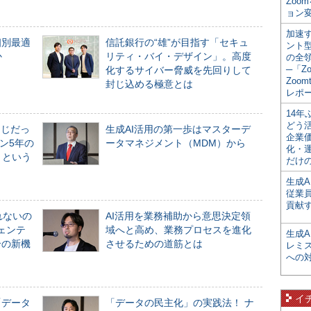
Zoo
ョン変
加速す
個別最適
信託銀行の“雄”が目指す「セキュ
ント
か
リティ・バイ・デザイン」。高度
の全
─「Z
化するサイバー脅威を先回りして
Zoomt
封じ込める極意とは
レポ
14
どう
同じだっ
生成AI活用の第一歩はマスターデ
企業
ン5年の
ータマネジメント（MDM）から
化・
」という
だけの
生成A
従業
貢献す
れないの
AI活用を業務補助から意思決定領
ジェンテ
域へと高め、業務プロセスを進化
生成
合の新機
させるための道筋とは
レミ
への
イ
「データ
「データの民主化」の実践法！ ナ