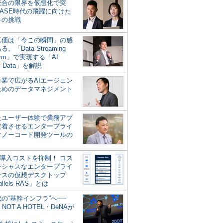
統合の限界を仮想化で突
ASE時代の飛躍に向けた
キの挑戦
の真価は「今この瞬間」の感
。「Data Streaming
form」で実現する「AI
y Data」を解説
企業で広がるAIエージェン
ためのデータマネジメント
？
たユーザー体験で業務アプ
定着させるエンタープライ
けノーコード開発ツールの
の導入コストを抑制！ コス
ンシャスなエンタープライ
ラスの仮想デスクトップ
allels RAS」とは
代の“基幹インフラ”へ──
NOT A HOTEL・DeNAが