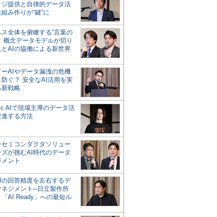
ッジ提供と自律的データ活
組み作りが“鍵”に
ネス全体を俯瞰する“言葉の
”、概念データモデルが切り
人とAIの協働による新世界
？
ドーAIやデータ漏洩の危機
防ぐ？ 安全なAI活用を実
る新戦略
ntic AIで現場主導のデータ活
促進する方法
ーセミコンダクタソリュー
ンズが挑むAI時代のデータ
ジメント
AIの回答精度を左右するデ
マネジメント─日立製作所
「AI Ready」への最短ル