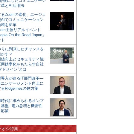
mを核にしたコミュニケーシ
革とAI活用法
るZoomの進化、エージェ
型AIでコミュニケーション
領域を変革
oom主催リアルイベント
opia On the Road Japan」
ート
年ぶりに到来したチャンスを
活かす？
価値向上とセキュリティ強
運用効率化をもたらす自社
“ドメイン”とは
I導入が迫るIT部門改革―
員エンゲージメント向上に
るRidgelinezの処方箋
AI時代に求められるオンプ
ス基盤─電力急増と機密性
対応策
チオシ特集