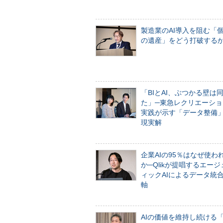
製造業のAI導入を阻む「
の遺産」をどう打破する
「BIとAI、ぶつかる壁は
た」─東急レクリエーショ
実践が示す「データ整備
現実解
企業AIの95％はなぜ使わ
か─Qlikが提唱するエー
ィックAIによるデータ統
軸
AIの価値を維持し続ける