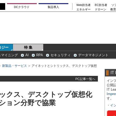
Web担当者
EC担当者
ソ
DCクラウド
製品導入
エネルギー
ドローン
教育
ロジー
特 集
スマイニング
AI
RPA
セキュリティ
データマネジメント
＞
新製品・サービス
＞ アイネットとシトリックス、デスクトップ仮想
IT
PC記事一覧へ
インプ
公開
IT 
ックス、デスクトップ仮想化
Impre
す。
ション分野で協業
・
イ