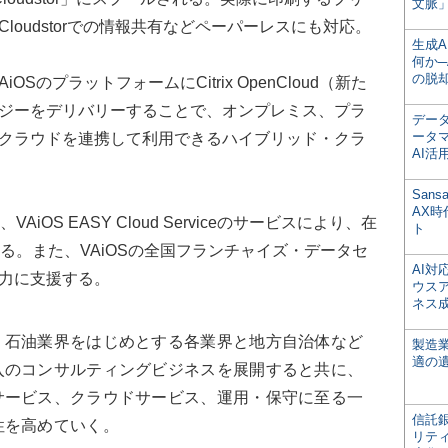
文脈」
loudstorでの情報共有などペーパーレスにも対応。
生成
何か─
の脱
り、VAiOSのプラットフォームにCitrix OpenCloud（新た
ジーをデリバリーすることで、オンプレミス、プラ
デー
ータ
クラウドを連携して利用できるハイブリッド・クラ
AI活
San
AX
DAAS、VAiOS EASY Cloud Serviceのサービスにより、在
ト
る。また、VAiOSの全国フランチャイズ・データセ
AI
力に支援する。
ウス
ネス
、石油業界をはじめとする各業界と地方自治体など
製造
適の
入のコンサルティングビジネスを展開すると共に、
サービス、クラウドサービス、運用・保守に至る一
信託銀
性を高めていく。
リテ