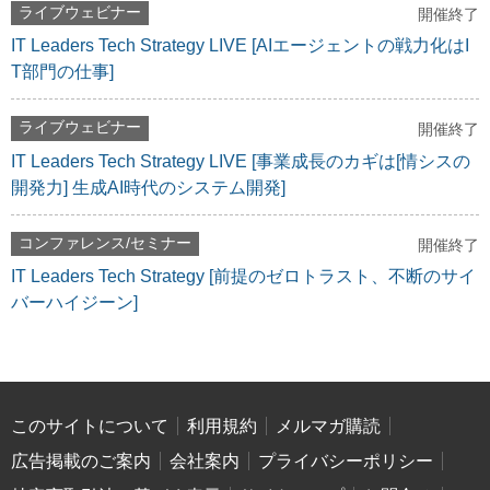
ライブウェビナー
開催終了
IT Leaders Tech Strategy LIVE [AIエージェントの戦力化はI
T部門の仕事]
ライブウェビナー
開催終了
IT Leaders Tech Strategy LIVE [事業成長のカギは[情シスの
開発力] 生成AI時代のシステム開発]
コンファレンス/セミナー
開催終了
IT Leaders Tech Strategy [前提のゼロトラスト、不断のサイ
バーハイジーン]
このサイトについて
利用規約
メルマガ購読
広告掲載のご案内
会社案内
プライバシーポリシー