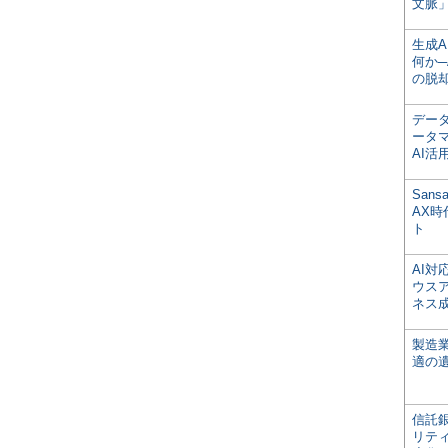
文脈」
生成
何か─
の脱
デー
ータ
AI活
San
AX
ト
AI
ウス
ネス
製造
適の
信託銀
リテ