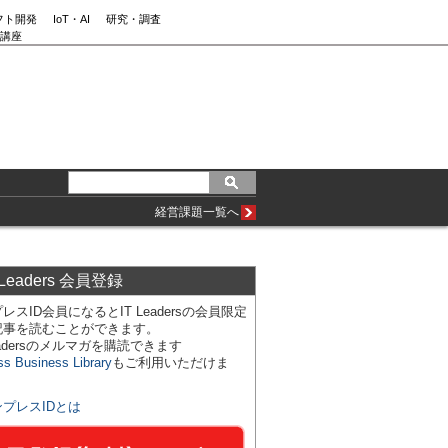
フト開発
IoT・AI
研究・調査
講座
経営課題一覧へ
 Leaders 会員登録
レスID会員になるとIT Leadersの会員限定
記事を読むことができます。
Leadersのメルマガを購読できます
ss Business Library
もご利用いただけま
ンプレスIDとは