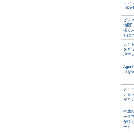
ナレ
用の仕
ビジ
地図
拓く
とは
シャ
をどう
現す
Age
用を
ソニ
ショ
マネ
生成
ータ
が説く
ート