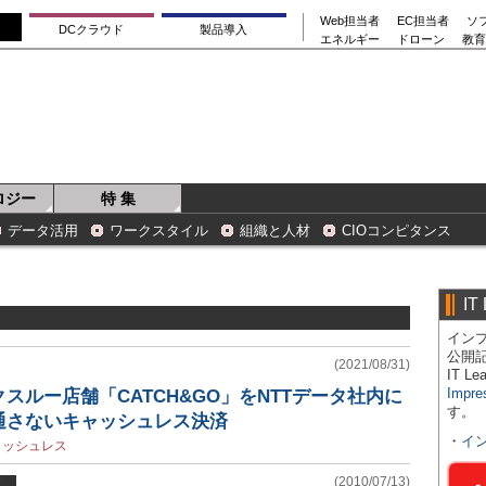
Web担当者
EC担当者
ソ
DCクラウド
製品導入
エネルギー
ドローン
教育
ロジー
特 集
データ活用
ワークスタイル
組織と人材
CIOコンピタンス
IT
インプ
公開
(2021/08/31)
IT 
Impre
スルー店舗「CATCH&GO」をNTTデータ社内に
す。
通さないキャッシュレス決済
・
イ
ャッシュレス
(2010/07/13)