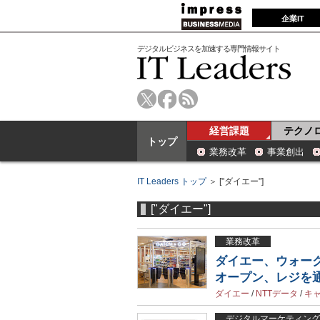
企業IT
デジタルビジネスを加速する専門情報サイト
経営課題
テクノ
トップ
業務改革
事業創出
IT Leaders トップ
＞ ["ダイエー"]
["ダイエー"]
業務改革
ダイエー、ウォーク
オープン、レジを
ダイエー
/
NTTデータ
/
キ
デジタルマーケティング