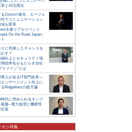
mを核にしたコミュニケーシ
革とAI活用法
るZoomの進化、エージェ
型AIでコミュニケーション
領域を変革
oom主催リアルイベント
opia On the Road Japan」
ート
年ぶりに到来したチャンスを
活かす？
価値向上とセキュリティ強
運用効率化をもたらす自社
“ドメイン”とは
I導入が迫るIT部門改革―
員エンゲージメント向上に
るRidgelinezの処方箋
AI時代に求められるオンプ
ス基盤─電力急増と機密性
対応策
チオシ特集