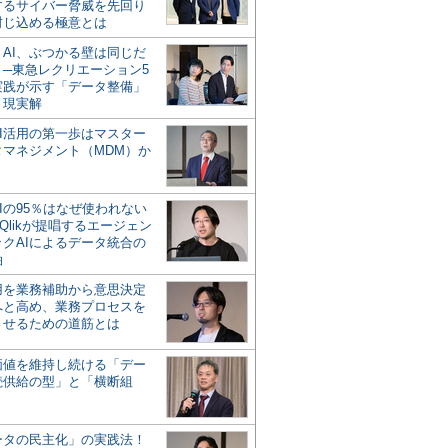
するサイバー脅威を先回り
封じ込める極意とは
とAI、ぶつかる壁は同じだ
」─東急レクリエーション5
実践が示す「データ整備」
う現実解
AI活用の第一歩はマスター
タマネジメント（MDM）か
Iの95％はなぜ使われない
Qlikが提唱するエージェン
ックAIによるデータ統合の
軸
活用を業務補助から意思決定
へと高め、業務プロセスを
させるための道筋とは
の価値を維持し続ける「デー
続供給の型」と「横断組
ータの民主化」の実践法！