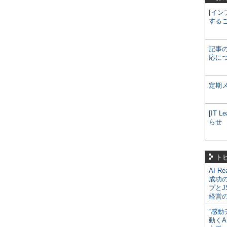
[イン
する
記事
応に
定期
[IT
らせ
ト
AI R
成功
プとJ
経営
“感動
動くA