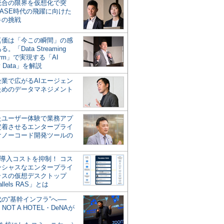
統合の限界を仮想化で突
ASE時代の飛躍に向けた
キの挑戦
の真価は「今この瞬間」の感
。「Data Streaming
form」で実現する「AI
y Data」を解説
企業で広がるAIエージェン
ためのデータマネジメント
？
たユーザー体験で業務アプ
定着させるエンタープライ
けノーコード開発ツールの
の導入コストを抑制！ コス
ンシャスなエンタープライ
ラスの仮想デスクトップ
allels RAS」とは
代の“基幹インフラ”へ──
NOT A HOTEL・DeNAが