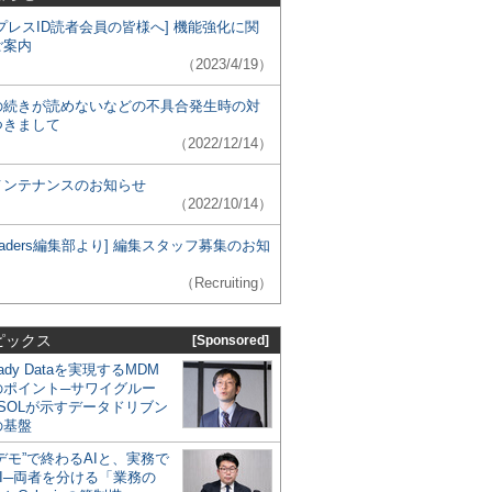
プレスID読者会員の皆様へ] 機能強化に関
ご案内
（2023/4/19）
の続きが読めないなどの不具合発生時の対
つきまして
（2022/12/14）
メンテナンスのお知らせ
（2022/10/14）
 Leaders編集部より] 編集スタッフ募集のお知
（Recruiting）
ピックス
[Sponsored]
eady Dataを実現するMDM
のポイント─サワイグルー
SOLが示すデータドリブン
の基盤
デモ”で終わるAIと、実務で
I─両者を分ける「業務の