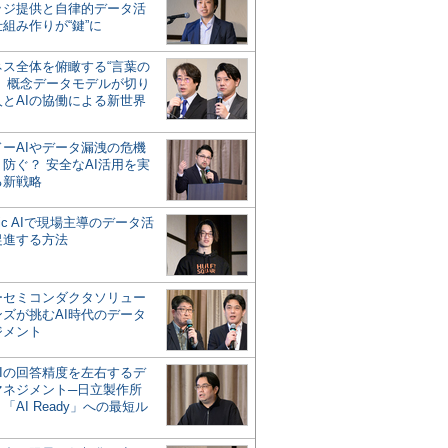
ッジ提供と自律的データ活
組み作りが“鍵”に
ネス全体を俯瞰する“言葉の
”、概念データモデルが切り
人とAIの協働による新世界
？
ドーAIやデータ漏洩の危機
防ぐ？ 安全なAI活用を実
る新戦略
ntic AIで現場主導のデータ活
促進する方法
ーセミコンダクタソリュー
ンズが挑むAI時代のデータ
ジメント
AIの回答精度を左右するデ
マネジメント─日立製作所
「AI Ready」への最短ル