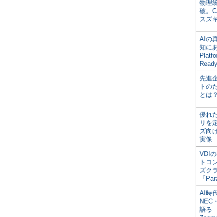
物理
破。C
スズ
AI
知にある
Plat
Read
先進
トの
とは
優れ
リを
ズ向
実像
VDI
トコ
ズク
「Par
AI時
NEC・
語る