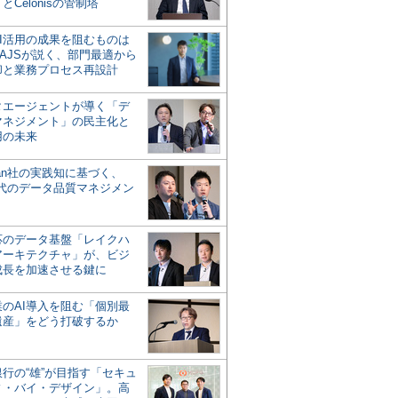
とCelonisの管制塔
AI活用の成果を阻むものは
AJSが説く、部門最適から
却と業務プロセス再設計
タエージェントが導く「デ
マネジメント」の民主化と
用の未来
san社の実践知に基づく、
時代のデータ品質マネジメン
対応のデータ基盤「レイクハ
アーキテクチャ」が、ビジ
成長を加速させる鍵に
業のAI導入を阻む「個別最
遺産」をどう打破するか
行の“雄”が目指す「セキュ
ィ・バイ・デザイン」。高