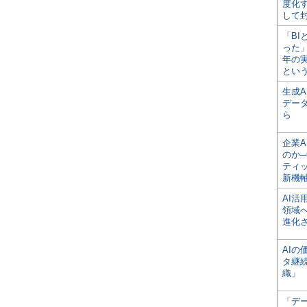
度化
して
「BI
った
年の
とい
生成
デー
ら
企業A
のか─
ティ
新機
AI
領域
進化
AI
タ継
織」
「デ