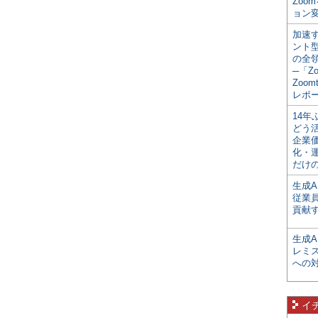
Zoo
ョン変
加速す
ント
の全
─「Z
Zoomt
レポ
14
どう
企業
化・
だけの
生成A
従業
貢献す
生成
レミ
への
イ