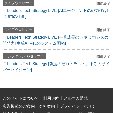
ライブウェビナー
開催終了
IT Leaders Tech Strategy LIVE [AIエージェントの戦力化はI
T部門の仕事]
ライブウェビナー
開催終了
IT Leaders Tech Strategy LIVE [事業成長のカギは[情シスの
開発力] 生成AI時代のシステム開発]
コンファレンス/セミナー
開催終了
IT Leaders Tech Strategy [前提のゼロトラスト、不断のサイ
バーハイジーン]
このサイトについて
利用規約
メルマガ購読
広告掲載のご案内
会社案内
プライバシーポリシー