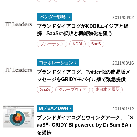
ベンダー戦略
2011/08/02
ブランドダイアログがKDDI/エイジアと提
携、SaaSの拡販と機能強化を狙う
ブルーテック
KDDI
SaaS
コラボレーション
2011/03/16
ブランドダイアログ、Twitter似の簡易版メ
ッセージをGRIDYモバイル版で緊急提供
SaaS
グループウェア
東日本大震災
BI／BA／DWH
2011/01/12
ブランドダイアログとウイングアーク、「S
aaS型 GRIDY BI powered by Dr.Sum EA」
を提供