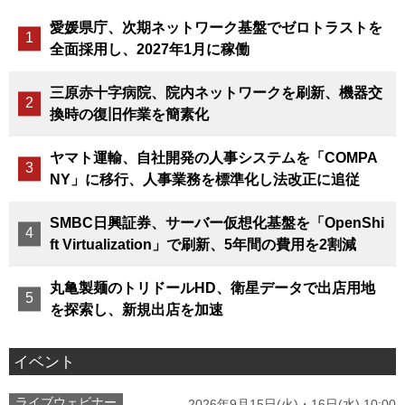
愛媛県庁、次期ネットワーク基盤でゼロトラストを
全面採用し、2027年1月に稼働
三原赤十字病院、院内ネットワークを刷新、機器交
換時の復旧作業を簡素化
ヤマト運輸、自社開発の人事システムを「COMPA
NY」に移行、人事業務を標準化し法改正に追従
SMBC日興証券、サーバー仮想化基盤を「OpenShi
ft Virtualization」で刷新、5年間の費用を2割減
丸亀製麺のトリドールHD、衛星データで出店用地
を探索し、新規出店を加速
イベント
ライブウェビナー
2026年9月15日(火)・16日(水) 10:00