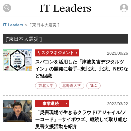
IT Leaders
＞ ["東日本大震災"]
["東日本大震災"]
リスクマネジメント
2023/09/26
スパコンを活用した「津波災害デジタルツ
イン」の開発に着手─東北大、北大、NECな
ど5組織
東北大学
北海道大学
NEC
事業継続
2022/03/22
「災害現場で生きるクラウド/アジャイル/ノ
ーコード」─サイボウズ、継続して取り組む
災害支援活動を紹介