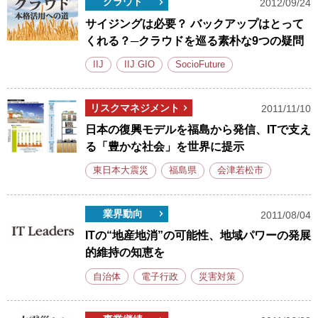
クラウド
2012/09/24
サイジングは必要？ バックアップはとって
くれる？─クラウドを巡る素朴な9つの疑問
IIJ
IIJ GIO
SocioFuture
リスクマネジメント
2011/11/10
日本の復興モデルを福島から発信、ITで支え
る「豊かな社会」を世界に提示
東日本大震災
福島県
会津若松市
業界動向
2011/08/04
ITの“地産地消”の可能性、地域パワーの発展
的維持の知恵を
自治体
電子行政
災害対策