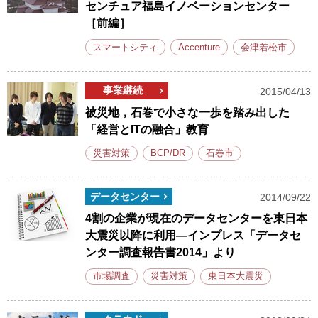
センチュア福島イノベーションセンター
［前編］
スマートシティ
Accenture
会津若松市
事業継続
2015/04/13
被災地，石巻で小さな一歩を踏み出した
「経営とITの融合」教育
災害対策
BCP/DR
石巻市
データセンター
2014/09/22
4割の企業が現在のデータセンターを東日本
大震災以降に利用―インプレス「データセ
ンター調査報告書2014」より
市場調査
災害対策
東日本大震災