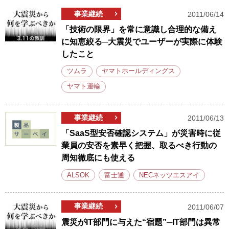
事業継続
2011/06/14
「技術の限界」を常に意識し合理的な備え
に知恵絞る─大震災でユーザーが実際に体験
したこと
ツムラ
ヤマトホールディングス
ヤマト運輸
事業継続
2011/06/13
「SaaS型安否確認システム」が災害時に従
業員の安否を素早く把握、取るべき行動の
周知徹底にも使える
ALSOK
富士通
NECネッツエスアイ
事業継続
2011/06/07
震災がIT部門に与えた“宿題”─IT部門は異常