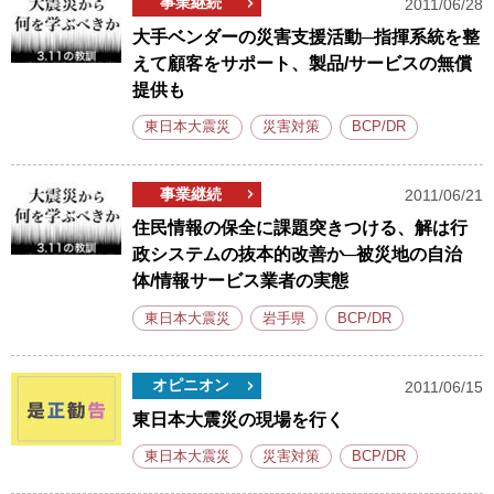
事業継続
2011/06/28
大手ベンダーの災害支援活動─指揮系統を整
えて顧客をサポート、製品/サービスの無償
提供も
東日本大震災
災害対策
BCP/DR
事業継続
2011/06/21
住民情報の保全に課題突きつける、解は行
政システムの抜本的改善か─被災地の自治
体/情報サービス業者の実態
東日本大震災
岩手県
BCP/DR
オピニオン
2011/06/15
東日本大震災の現場を行く
東日本大震災
災害対策
BCP/DR