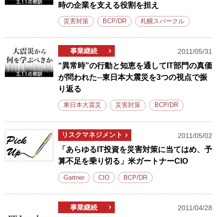
時の企業を支える役割を担え
災害対策
BCP/DR
札幌スパークル
事業継続
2011/05/31
“異常時”の行動と知恵を通してIT部門の真価
が問われた─東日本大震災を3つの視点で振
り返る
東日本大震災
災害対策
BCP/DR
リスクマネジメント
2011/05/02
「あらゆるIT投資を災害対策に当てはめ、予
算不足を乗り切る」米ガートナーCIO
Gartner
CIO
BCP/DR
事業継続
2011/04/28