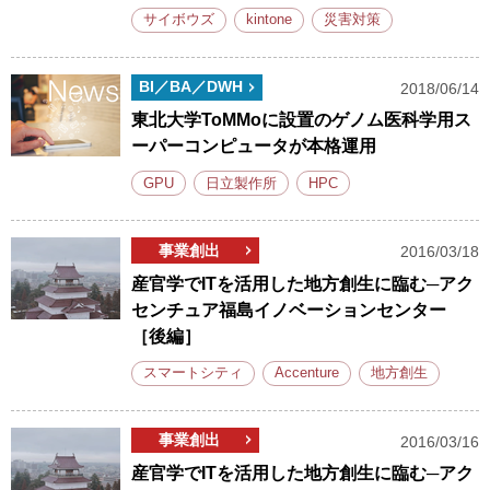
サイボウズ
kintone
災害対策
BI／BA／DWH
2018/06/14
東北大学ToMMoに設置のゲノム医科学用ス
ーパーコンピュータが本格運用
GPU
日立製作所
HPC
事業創出
2016/03/18
産官学でITを活用した地方創生に臨む─アク
センチュア福島イノベーションセンター
［後編］
スマートシティ
Accenture
地方創生
事業創出
2016/03/16
産官学でITを活用した地方創生に臨む─アク