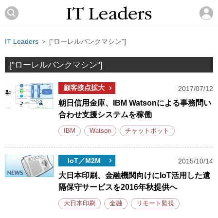
IT Leaders
＞ ["ローレルバンクマシン"]
["ローレルバンクマシン"]
顧客接点拡大
2017/07/12
朝日信用金庫、IBM Watsonによる事務問い
合わせ支援システムを稼働
IBM
Watson
チャットボット
IoT／M2M
2015/10/14
大日本印刷、金融機関向けにIoT活用した遠
隔保守サービスを2016年秋提供へ
大日本印刷
金融
リモート監視