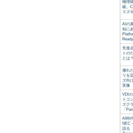
物理
破。C
スズ
AI
知にある
Plat
Read
先進
トの
とは
優れ
リを
ズ向
実像
VDI
トコ
ズク
「Par
AI時
NEC・
語る