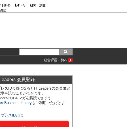
フト開発
IoT・AI
研究・調査
講座
経営課題一覧へ
 Leaders 会員登録
レスID会員になるとIT Leadersの会員限定
記事を読むことができます。
Leadersのメルマガを購読できます
ss Business Library
もご利用いただけま
ンプレスIDとは