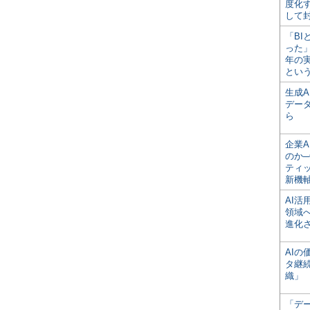
度化
して
「BI
った
年の
とい
生成
デー
ら
企業A
のか─
ティ
新機
AI
領域
進化
AI
タ継
織」
「デ