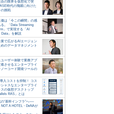
統合の限界を仮想化で突
ASE時代の飛躍に向けた
キの挑戦
の真価は「今この瞬間」の感
。「Data Streaming
form」で実現する「AI
y Data」を解説
企業で広がるAIエージェン
ためのデータマネジメント
？
たユーザー体験で業務アプ
定着させるエンタープライ
けノーコード開発ツールの
の導入コストを抑制！ コス
ンシャスなエンタープライ
ラスの仮想デスクトップ
allels RAS」とは
代の“基幹インフラ”へ──
NOT A HOTEL・DeNAが