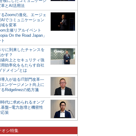
mを核にしたコミュニケーシ
革とAI活用法
るZoomの進化、エージェ
型AIでコミュニケーション
領域を変革
oom主催リアルイベント
opia On the Road Japan」
ート
年ぶりに到来したチャンスを
活かす？
価値向上とセキュリティ強
運用効率化をもたらす自社
“ドメイン”とは
I導入が迫るIT部門改革―
員エンゲージメント向上に
るRidgelinezの処方箋
AI時代に求められるオンプ
ス基盤─電力急増と機密性
対応策
チオシ特集