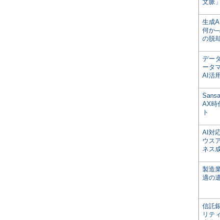
文脈」
生成
何か─
の脱
デー
ータ
AI活
San
AX
ト
AI
ウス
ネス
製造
適の
信託銀
リテ