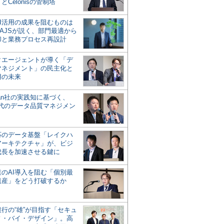
とCelonisの管制塔
AI活用の成果を阻むものは
AJSが説く、部門最適から
却と業務プロセス再設計
タエージェントが導く「デ
マネジメント」の民主化と
用の未来
san社の実践知に基づく、
時代のデータ品質マネジメン
対応のデータ基盤「レイクハ
アーキテクチャ」が、ビジ
成長を加速させる鍵に
業のAI導入を阻む「個別最
遺産」をどう打破するか
行の“雄”が目指す「セキュ
ィ・バイ・デザイン」。高