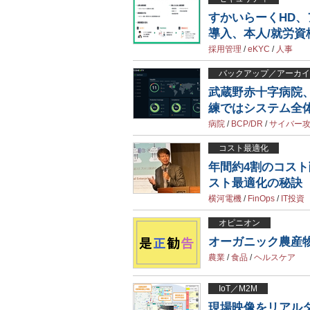
すかいらーくHD、
導入、本人/就労資
採用管理
/
eKYC
/
人事
バックアップ／アーカイ
武蔵野赤十字病院
練ではシステム全体
病院
/
BCP/DR
/
サイバー
コスト最適化
年間約4割のコスト削
スト最適化の秘訣
横河電機
/
FinOps
/
IT投資
オピニオン
オーガニック農産
農業
/
食品
/
ヘルスケア
IoT／M2M
現場映像をリアル