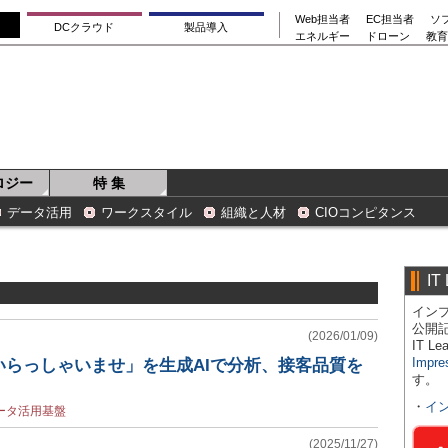
Web担当者
EC担当者
ソ
DCクラウド
製品導入
エネルギー
ドローン
教育
ロジー
特 集
データ活用
ワークスタイル
組織と人材
CIOコンピタンス
IT
インプ
公開
(2026/01/09)
IT 
Impre
いらっしゃいませ」を生成AIで分析、接客品質を
す。
・
イ
ータ活用基盤
(2025/11/27)