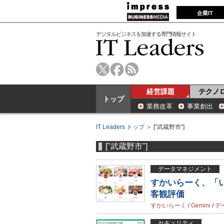
企業IT
デジタルビジネスを加速する専門情報サイト
経営課題
テクノ
トップ
業務改革
事業創出
IT Leaders トップ
＞ ["武蔵野市"]
["武蔵野市"]
データマネジメント
すかいらーく、「
客観評価
すかいらーく
/
Gemini
/
デ
セキュリティ