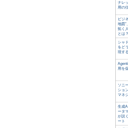
ナレ
用の仕
ビジ
地図
拓く
とは
シャ
をどう
現す
Age
用を
ソニ
ショ
マネ
生成
ータ
が説く
ート