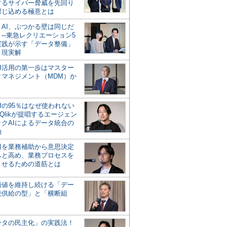
するサイバー脅威を先回り
封じ込める極意とは
とAI、ぶつかる壁は同じだ
」─東急レクリエーション5
実践が示す「データ整備」
う現実解
AI活用の第一歩はマスター
タマネジメント（MDM）か
Iの95％はなぜ使われない
Qlikが提唱するエージェン
ックAIによるデータ統合の
軸
活用を業務補助から意思決定
へと高め、業務プロセスを
させるための道筋とは
の価値を維持し続ける「デー
続供給の型」と「横断組
ータの民主化」の実践法！