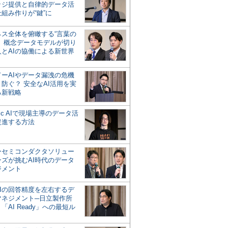
ッジ提供と自律的データ活
組み作りが“鍵”に
ネス全体を俯瞰する“言葉の
”、概念データモデルが切り
人とAIの協働による新世界
？
ドーAIやデータ漏洩の危機
防ぐ？ 安全なAI活用を実
る新戦略
ntic AIで現場主導のデータ活
促進する方法
ーセミコンダクタソリュー
ンズが挑むAI時代のデータ
ジメント
AIの回答精度を左右するデ
マネジメント─日立製作所
「AI Ready」への最短ル