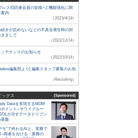
プレスID読者会員の皆様へ] 機能強化に関
ご案内
（2023/4/19）
の続きが読めないなどの不具合発生時の対
つきまして
（2022/12/14）
メンテナンスのお知らせ
（2022/10/14）
 Leaders編集部より] 編集スタッフ募集のお知
（Recruiting）
ピックス
[Sponsored]
eady Dataを実現するMDM
のポイント─サワイグルー
SOLが示すデータドリブン
の基盤
デモ”で終わるAIと、実務で
I─両者を分ける「業務の