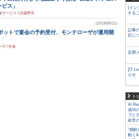
ービス」
[イン
する
報サービス
/
武蔵野市
(2018/08/21)
記事
トボットで宴会の予約受付、モンテローザが運用開
応に
ーザ
/
外食
定期
[IT
らせ
ト
AI R
成功
プとJ
経営
“感動
動くA