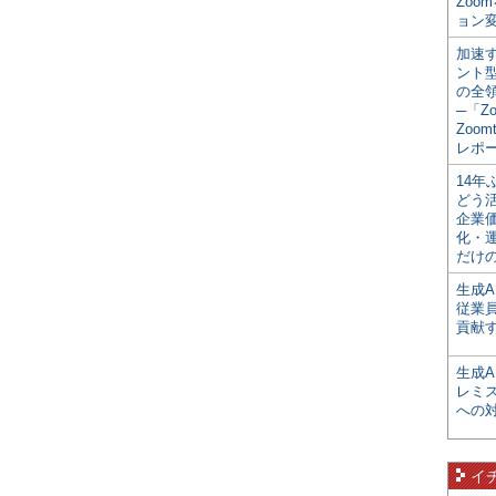
Zoo
ョン変
加速す
ント
の全
─「Z
Zoomt
レポ
14
どう
企業
化・
だけの
生成A
従業
貢献す
生成
レミ
への
イ