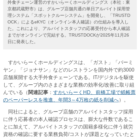
外食チェーン運営のすかいらーくホールディングス（本社：東
京都武蔵野市）は、グループ店舗共通の単日アルバイト採用管
理システム「スポットクルーシステム」を開発し、「TRUSTD
OCK」によるeKYC（オンライン本人確認）の仕組みを導入し
た。これにより、アルバイトスタッフの応募受付から本人確認
までがオンラインで完結する。TRUSTDOCKが2025年11月26
日に発表した。
すかいらーくホールディングスは、「ガスト」「バーミ
ヤン」「ジョナサン」などのレストランを国内外で約3000
店舗展開する大手外食チェーンである。IT/デジタルを駆使
して、グループ内のさまざまな業務の効率化/改善に取り組
んでいる（
関連記事
：
すかいらーくHD、前橋工場で紙帳票
のペーパーレスを推進、年間3～4万枚の紙を削減へ
）。
同社によると、グループ店舗のアルバイトスタッフ採用
に伴う応募者の本人確認プロセスは、膨大な件数であるこ
とに加えて、アルバイトスタッフの国籍多様化に伴う就労
資格の確認に要する業務負荷/コストが課題となっていたと