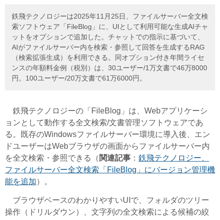
鉄飛テクノロジーは2025年11月25日、ファイルサーバー全文検
索ソフトウェア「FileBlog」に、UIとして利用可能な生成AIチャ
ットをオプションで追加した。チャットでの指示に基づいて、
AIがファイルサーバー内を検索・参照して回答を生成するRAG
（検索拡張生成）を利用できる。同オプション付き年間ライセ
ンスの年額料金例（税別）は、30ユーザー/1万文書で46万8000
円。100ユーザー/20万文書で61万6000円。
鉄飛テクノロジーの「FileBlog」は、Webアプリケーシ
ョンとして動作する全文検索/文書管理ソフトウェアであ
る。既存のWindowsファイルサーバー環境に導入後、エン
ドユーザーはWebブラウザの画面からファイルサーバー内
を全文検索・参照できる（
関連記事
：
鉄飛テクノロジー、
ファイルサーバー全文検索「FileBlog」にバージョン管理機
能を追加
）。
ブラウザベースのわかりやすいUIで、フォルダのツリー
操作（ドリルダウン）、文字列の全文検索による候補の絞