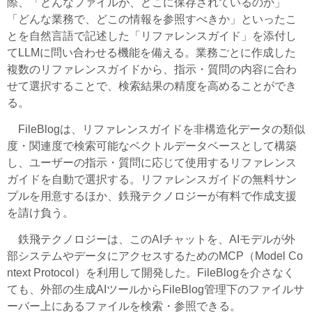
際、「どんなファイルが、どこに保存されているのか」
「どんな業務で、どこの情報を参照すべきか」といったこ
とを自然言語で記述した「リファレンスガイド」を添付し
てLLMに問い合わせる機能を備える。業務ごとに作成した
複数のリファレンスガイドから、指示・質問の内容に合わ
せて選択することで、検索結果の精度を高めることができ
る。
FileBlogは、リファレンスガイドを非構造化データの類似
度・関連度で検索可能なベクトルデータベースとして構築
し、ユーザーの指示・質問に応じて使用するリファレンス
ガイドを自動で選択する。リファレンスガイドの無料サン
プルを用意するほか、鉄飛テクノロジーが有料で作成支援
を請け負う。
鉄飛テクノロジーは、このAIチャットを、AIモデルが外
部システムやデータにアクセスするためのMCP（Model Co
ntext Protocol）を利用して開発した。FileBlogを介さなく
ても、外部の生成AIツールからFileBlog管理下のファイルサ
ーバー上にあるファイルを検索・参照できる。