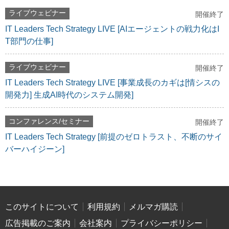
ライブウェビナー
開催終了
IT Leaders Tech Strategy LIVE [AIエージェントの戦力化はI
T部門の仕事]
ライブウェビナー
開催終了
IT Leaders Tech Strategy LIVE [事業成長のカギは[情シスの
開発力] 生成AI時代のシステム開発]
コンファレンス/セミナー
開催終了
IT Leaders Tech Strategy [前提のゼロトラスト、不断のサイ
バーハイジーン]
このサイトについて
利用規約
メルマガ購読
広告掲載のご案内
会社案内
プライバシーポリシー