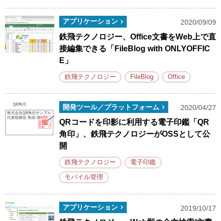
アプリケーション
2020/09/09
鉄飛テクノロジー、Office文書をWeb上で直
接編集できる「FileBlog with ONLYOFFIC
E」
鉄飛テクノロジー
FileBlog
Office
開発ツール／プラットフォーム
2020/04/27
QRコードを印影に利用する電子印鑑「QR
角印」、鉄飛テクノロジーがOSSとして公
開
鉄飛テクノロジー
電子印鑑
モバイル管理
アプリケーション
2019/10/17