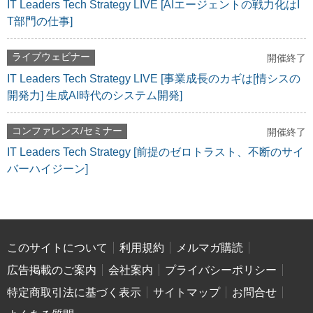
IT Leaders Tech Strategy LIVE [AIエージェントの戦力化はI
T部門の仕事]
ライブウェビナー
開催終了
IT Leaders Tech Strategy LIVE [事業成長のカギは[情シスの
開発力] 生成AI時代のシステム開発]
コンファレンス/セミナー
開催終了
IT Leaders Tech Strategy [前提のゼロトラスト、不断のサイ
バーハイジーン]
このサイトについて
利用規約
メルマガ購読
広告掲載のご案内
会社案内
プライバシーポリシー
特定商取引法に基づく表示
サイトマップ
お問合せ