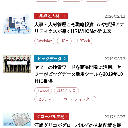
組織と人材
2020/02/12
人事・人材管理こそ戦略投資─AIや拡張アナ
リティクスが導くHRM/HCMの近未来
Workday
HCM
HRTech
ビッグデータ
2019/02/13
ヤフーの検索ワードを商品開発に活用、ヤ
フーがビッグデータ活用ツールを2019年10
月に提供
Yahoo!
江崎グリコ
セブン＆アイ・ホールディングス
グローバル展開
2017/12/27
江崎グリコがグローバルでの人材配置を最