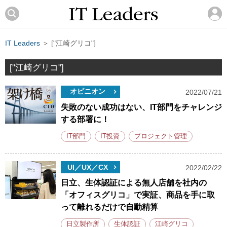
IT Leaders
＞ ["江崎グリコ"]
["江崎グリコ"]
オピニオン
2022/07/21
失敗のない成功はない、IT部門をチャレンジ
する部署に！
IT部門
IT投資
プロジェクト管理
UI／UX／CX
2022/02/22
日立、生体認証による無人店舗を社内の
「オフィスグリコ」で実証、商品を手に取
って離れるだけで自動精算
日立製作所
生体認証
江崎グリコ