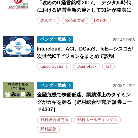
「攻めのIT経営銘柄 2017」─デジタル時代
における経営革新の範として31社が発表に
攻めのIT
経済産業省
DX銘柄
ベンダー戦略
2014/10/03
Intercloud、ACI、DCaaS、IoE―シスコが
次世代ICTビジョンをまとめて説明
Cisco Systems
OpenStack
IoT
ベンダー戦略
2008/12/22
金融危機で株価低迷、業績浮上のタイミン
グがカギを握る［野村総合研究所 証券コー
ド4307］
野村総合研究所
野村ホールディングス
野村証券