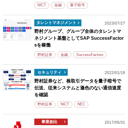
NICT
金融
量子暗号
タレントマネジメント
2023/07/27
野村グループ、グループ全体のタレントマ
ネジメント基盤としてSAP SuccessFactor
sを稼働
野村証券
金融
SuccessFactors
セキュリティ
2022/01/18
野村証券など、株取引データを量子暗号で
伝送、従来システムと遜色のない通信速度
を確認
野村証券
NICT
NEC
事業創出
2017/05/31