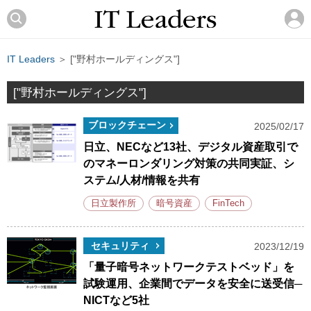
IT Leaders
＞ ["野村ホールディングス"]
["野村ホールディングス"]
ブロックチェーン
2025/02/17
日立、NECなど13社、デジタル資産取引で
のマネーロンダリング対策の共同実証、シ
ステム/人材/情報を共有
日立製作所
暗号資産
FinTech
セキュリティ
2023/12/19
「量子暗号ネットワークテストベッド」を
試験運用、企業間でデータを安全に送受信─
NICTなど5社