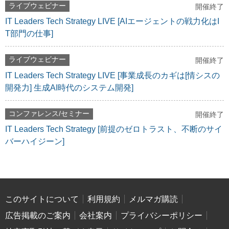
ライブウェビナー
開催終了
IT Leaders Tech Strategy LIVE [AIエージェントの戦力化はI
T部門の仕事]
ライブウェビナー
開催終了
IT Leaders Tech Strategy LIVE [事業成長のカギは[情シスの
開発力] 生成AI時代のシステム開発]
コンファレンス/セミナー
開催終了
IT Leaders Tech Strategy [前提のゼロトラスト、不断のサイ
バーハイジーン]
このサイトについて
利用規約
メルマガ購読
広告掲載のご案内
会社案内
プライバシーポリシー