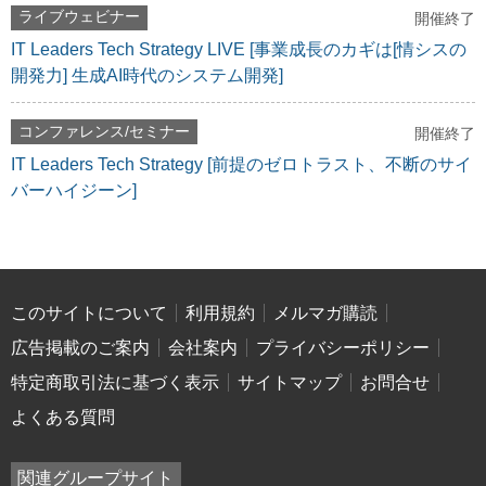
ライブウェビナー
開催終了
IT Leaders Tech Strategy LIVE [事業成長のカギは[情シスの
開発力] 生成AI時代のシステム開発]
コンファレンス/セミナー
開催終了
IT Leaders Tech Strategy [前提のゼロトラスト、不断のサイ
バーハイジーン]
このサイトについて
利用規約
メルマガ購読
広告掲載のご案内
会社案内
プライバシーポリシー
特定商取引法に基づく表示
サイトマップ
お問合せ
よくある質問
関連グループサイト