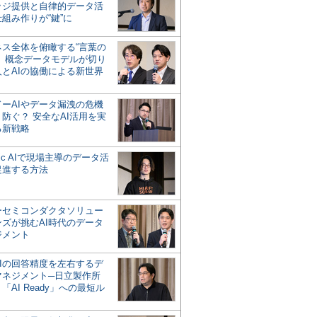
ッジ提供と自律的データ活
組み作りが“鍵”に
ネス全体を俯瞰する“言葉の
”、概念データモデルが切り
人とAIの協働による新世界
？
ドーAIやデータ漏洩の危機
防ぐ？ 安全なAI活用を実
る新戦略
ntic AIで現場主導のデータ活
促進する方法
ーセミコンダクタソリュー
ンズが挑むAI時代のデータ
ジメント
AIの回答精度を左右するデ
マネジメント─日立製作所
「AI Ready」への最短ル