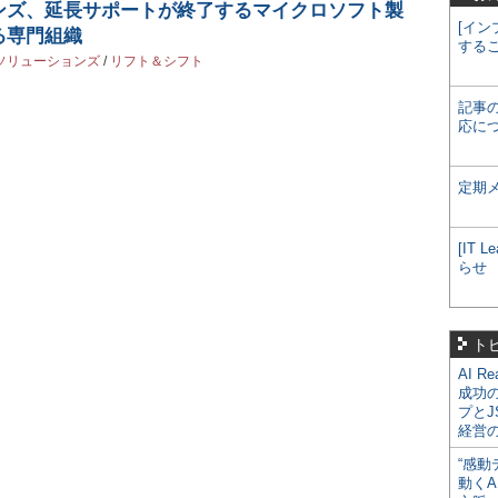
ンズ、延長サポートが終了するマイクロソフト製
[イン
る専門組織
する
ソリューションズ
/
リフト＆シフト
記事
応に
定期
[IT
らせ
ト
AI R
成功
プとJ
経営
“感動
動くA