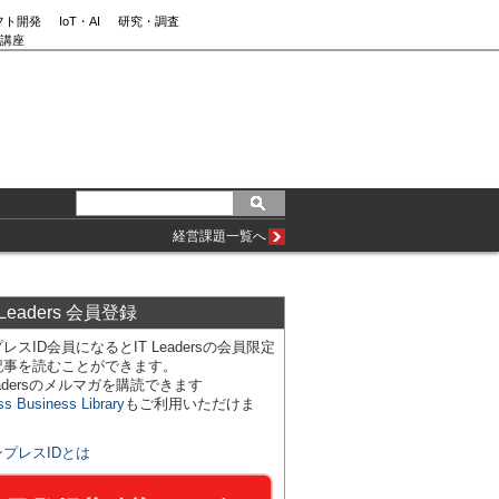
フト開発
IoT・AI
研究・調査
講座
経営課題一覧へ
 Leaders 会員登録
レスID会員になるとIT Leadersの会員限定
記事を読むことができます。
Leadersのメルマガを購読できます
ss Business Library
もご利用いただけま
ンプレスIDとは