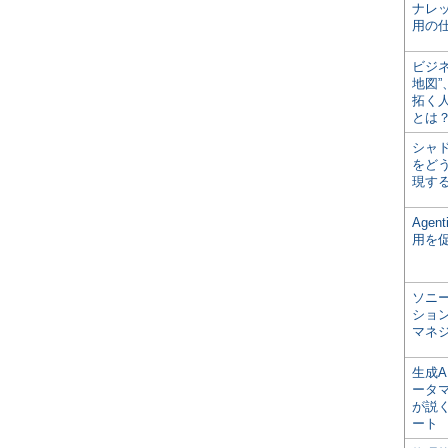
ナレ
用の仕
ビジ
地図
拓く
とは
シャ
をどう
現す
Age
用を
ソニ
ショ
マネ
生成
ータ
が説く
ート