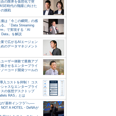
統合の限界を仮想化で突
ASE時代の飛躍に向けた
キの挑戦
の真価は「今この瞬間」の感
。「Data Streaming
form」で実現する「AI
y Data」を解説
企業で広がるAIエージェン
ためのデータマネジメント
？
たユーザー体験で業務アプ
定着させるエンタープライ
けノーコード開発ツールの
の導入コストを抑制！ コス
ンシャスなエンタープライ
ラスの仮想デスクトップ
allels RAS」とは
代の“基幹インフラ”へ──
NOT A HOTEL・DeNAが