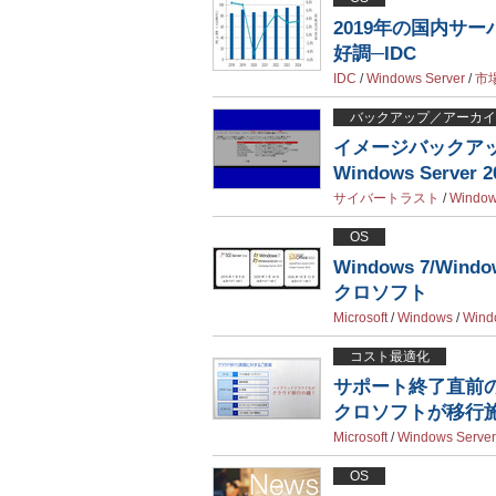
2019年の国内サーバ
好調─IDC
IDC
/
Windows Server
/
市
バックアップ／アーカイ
イメージバックアップソ
Windows Server
サイバートラスト
/
Window
OS
Windows 7/Wi
クロソフト
Microsoft
/
Windows
/
Wind
コスト最適化
サポート終了直前のWi
クロソフトが移行
Microsoft
/
Windows Server
OS