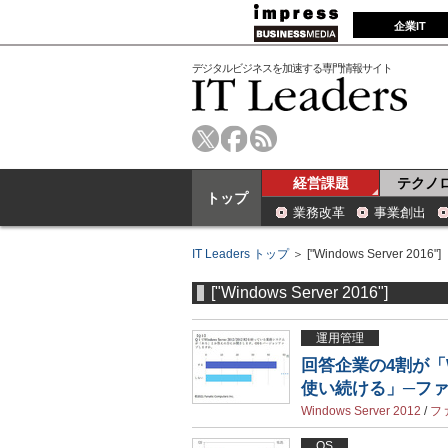
企業IT
デジタルビジネスを加速する専門情報サイト
経営課題
テクノ
トップ
業務改革
事業創出
IT Leaders トップ
＞ ["Windows Server 2016"]
["Windows Server 2016"]
運用管理
回答企業の4割が「Wi
使い続ける」─フ
Windows Server 2012
/
フ
OS