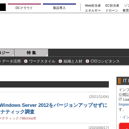
Web担当者
EC担当者
ソ
DCクラウド
製品導入
エネルギー
ドローン
教育
ロジー
特 集
データ活用
ワークスタイル
組織と人材
CIOコンピタンス
IT
インプ
公開
(2021/11/04)
IT 
Impre
ndows Server 2012をバージョンアップせずに
す。
ァナティック調査
・
イ
ァナティック
/
Microsoft
(2020/08/17)