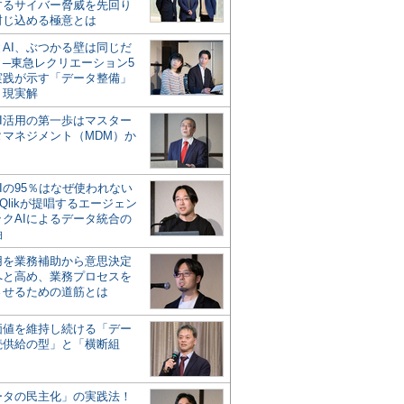
するサイバー脅威を先回り
封じ込める極意とは
とAI、ぶつかる壁は同じだ
」─東急レクリエーション5
実践が示す「データ整備」
う現実解
AI活用の第一歩はマスター
タマネジメント（MDM）か
Iの95％はなぜ使われない
Qlikが提唱するエージェン
ックAIによるデータ統合の
軸
活用を業務補助から意思決定
へと高め、業務プロセスを
させるための道筋とは
の価値を維持し続ける「デー
続供給の型」と「横断組
ータの民主化」の実践法！