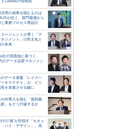
とCelonisの管制塔
AI活用の成果を阻むものは
AJSが説く、部門最適から
却と業務プロセス再設計
タエージェントが導く「デ
マネジメント」の民主化と
用の未来
san社の実践知に基づく、
時代のデータ品質マネジメン
対応のデータ基盤「レイクハ
アーキテクチャ」が、ビジ
成長を加速させる鍵に
業のAI導入を阻む「個別最
遺産」をどう打破するか
行の“雄”が目指す「セキュ
ィ・バイ・デザイン」。高