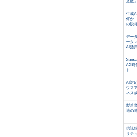
文脈」
生成
何か─
の脱
デー
ータ
AI活
San
AX
ト
AI
ウス
ネス
製造
適の
信託銀
リテ