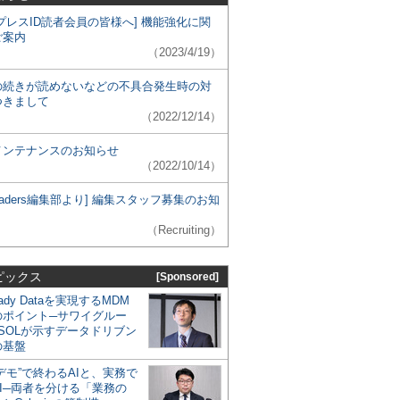
プレスID読者会員の皆様へ] 機能強化に関
ご案内
（2023/4/19）
の続きが読めないなどの不具合発生時の対
つきまして
（2022/12/14）
メンテナンスのお知らせ
（2022/10/14）
 Leaders編集部より] 編集スタッフ募集のお知
（Recruiting）
ピックス
[Sponsored]
eady Dataを実現するMDM
のポイント─サワイグルー
SOLが示すデータドリブン
の基盤
デモ”で終わるAIと、実務で
I─両者を分ける「業務の