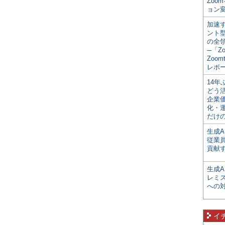
Zoo
ョン変
加速す
ント
の全
─「Z
Zoomt
レポ
14
どう
企業
化・
だけの
生成A
従業
貢献す
生成
レミ
への
イ