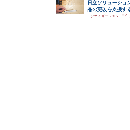
日立ソリューショ
品の更改を支援す
モダナイゼーション
/
日立