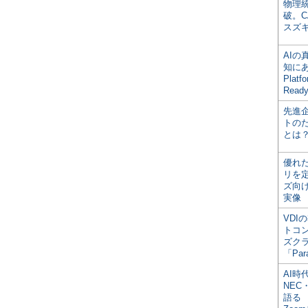
物理
破。C
スズ
AI
知にある
Plat
Read
先進
トの
とは
優れ
リを
ズ向
実像
VDI
トコ
ズク
「Par
AI時
NEC・
語る