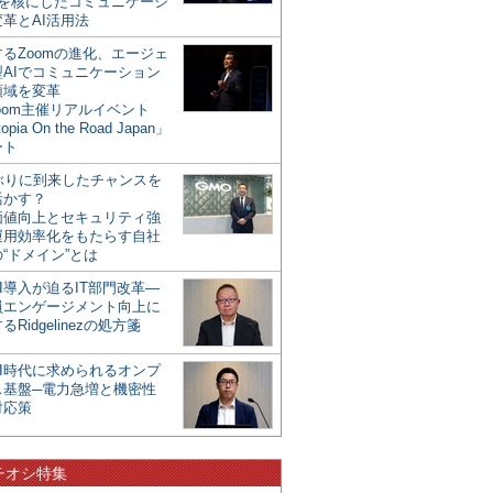
mを核にしたコミュニケーシ
革とAI活用法
るZoomの進化、エージェ
型AIでコミュニケーション
領域を変革
oom主催リアルイベント
opia On the Road Japan」
ート
年ぶりに到来したチャンスを
活かす？
価値向上とセキュリティ強
運用効率化をもたらす自社
“ドメイン”とは
I導入が迫るIT部門改革―
員エンゲージメント向上に
るRidgelinezの処方箋
AI時代に求められるオンプ
ス基盤─電力急増と機密性
対応策
チオシ特集