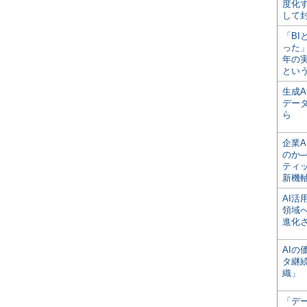
度化
して
「BI
った
年の
とい
生成
デー
ら
企業A
のか─
ティ
新機
AI
領域
進化
AI
タ継
織」
「デ