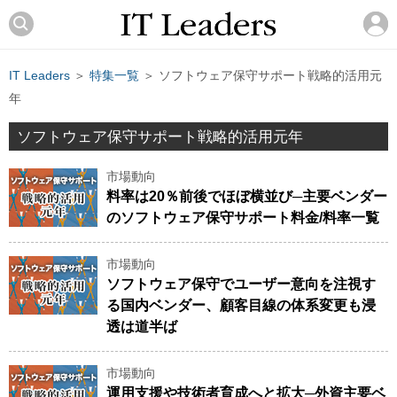
IT Leaders
＞
特集一覧
＞ ソフトウェア保守サポート戦略的活用元
年
ソフトウェア保守サポート戦略的活用元年
市場動向
料率は20％前後でほぼ横並び─主要ベンダー
のソフトウェア保守サポート料金/料率一覧
市場動向
ソフトウェア保守でユーザー意向を注視す
る国内ベンダー、顧客目線の体系変更も浸
透は道半ば
市場動向
運用支援や技術者育成へと拡大─外資主要ベ