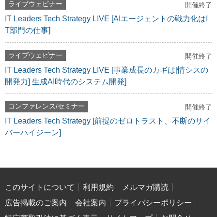
ライブウェビナー
開催終了
IT Leaders Tech Strategy LIVE [AIエージェントの戦力化はI
T部門の仕事]
ライブウェビナー
開催終了
IT Leaders Tech Strategy LIVE [事業成長のカギは[情シスの
開発力] 生成AI時代のシステム開発]
コンファレンス/セミナー
開催終了
IT Leaders Tech Strategy [前提のゼロトラスト、不断のサイ
バーハイジーン]
このサイトについて
利用規約
メルマガ購読
広告掲載のご案内
会社案内
プライバシーポリシー