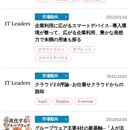
市場動向
2012/01/10
企業利用に広がるスマートデバイス─導入環
境が整って、広がる企業利用、豊かな発想
力で未開の用途も探る
スマートフォン
タブレット
スマートデバイス
市場動向
2011/11/01
クラウド2.0序論─お仕着せクラウドからの
脱却
SaaS
Dropbox
Evernote
市場動向
2010/02/16
グループウェア主要4社の新基軸─「人が主