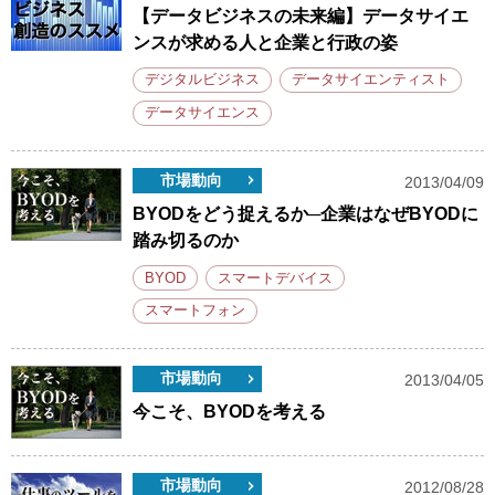
【データビジネスの未来編】データサイエ
ンスが求める人と企業と行政の姿
デジタルビジネス
データサイエンティスト
データサイエンス
市場動向
2013/04/09
BYODをどう捉えるか─企業はなぜBYODに
踏み切るのか
BYOD
スマートデバイス
スマートフォン
市場動向
2013/04/05
今こそ、BYODを考える
市場動向
2012/08/28