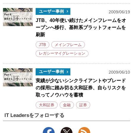
ユーザー事例
2009/06/19
JTB、40年使い続けたメインフレームをオ
ープンへ移行、基幹系プラットフォームを
刷新
JTB
メインフレーム
レガシーマイグレーション
ユーザー事例
2009/06/10
実績が少ないシンクライアントやブレード
の採用に踏み切る大和証券、自らリスクを
取ってノウハウを蓄積
大和証券
金融
証券
IT Leadersをフォローする