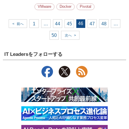
VMware
Docker
Pivotal
46
1
…
44
45
47
48
…
<
前へ
50
次へ
>
IT Leadersをフォローする