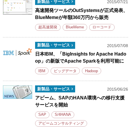
新製品・サービス
2015/07/21
高速開発ツールのOutSystemsが正式発表、
BlueMemeが年額360万円から販売
超高速開発
BlueMeme
ローコード
新製品・サービス
2015/07/08
日本IBM、「BigInsights for Apache Hado
op」の新版でApache Sparkを利用可能に
IBM
ビッグデータ
Hadoop
新製品・サービス
2015/06/26
アビーム、SAPのHANA環境への移行支援
サービスを開始
SAP
S/4HANA
アビームコンサルティング