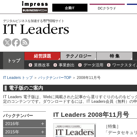
企業IT
DCクラウド
デジタルビジネスを加速する専門情報サイト
経営課題
テクノロジー
特 集
トップ
業務改革
事業創出
データ活用
ワークスタイ
IT Leaders トップ
＞
バックナンバーTOP
＞ 2008年11月号
電子版のご案内
IT Leaders 電子版は、Webに掲載された記事から選りすぐりのものをピックア
定のコンテンツです。ダウンロードするには、IT Leaders会員（無料）
IT Leaders 2008年11月号
バックナンバー
2016年
［特集］
2015年
「データセキュ