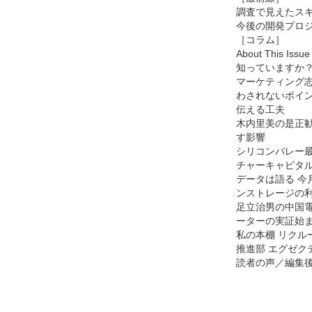
調査で見えたス
今後の開発プロ
［コラム］
About This 
知っていますか
マーケティング志
わされないポイ
伝える工夫
木内里美の是正勧
す影響
シリコンバレー最前線
チャーキャピタ
データは語る 今
ンストレージの
足立治男の中国電
ーターの実証始ま
私の本棚 リクルート
推進部 エグゼク
読者の声／編集