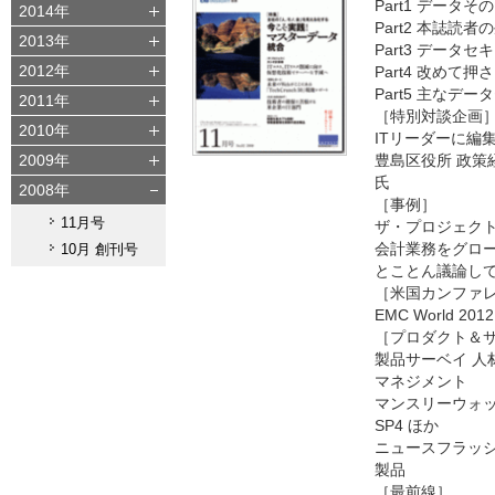
Part1 データ
2014年
Part2 本誌読者
2013年
Part3 データ
2012年
Part4 改めて
Part5 主なデ
2011年
［特別対談企画
2010年
ITリーダーに編
2009年
豊島区役所 政策
氏
2008年
［事例］
11月号
ザ・プロジェク
会計業務をグロ
10月 創刊号
とことん議論し
［米国カンファ
EMC World 2012
［プロダクト＆
製品サーベイ 人
マネジメント
マンスリーウォッチ
SP4 ほか
ニュースフラッシ
製品
［最前線］