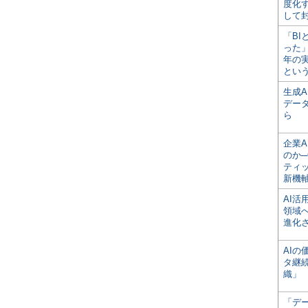
度化
して
「BI
った
年の
とい
生成
デー
ら
企業A
のか─
ティ
新機
AI
領域
進化
AI
タ継
織」
「デ