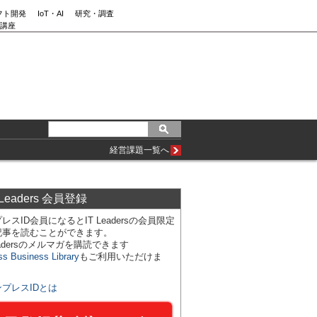
フト開発
IoT・AI
研究・調査
講座
経営課題一覧へ
 Leaders 会員登録
レスID会員になるとIT Leadersの会員限定
記事を読むことができます。
Leadersのメルマガを購読できます
ss Business Library
もご利用いただけま
ンプレスIDとは