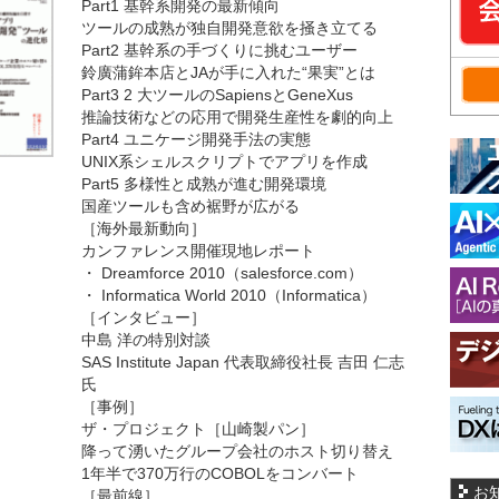
Part1 基幹系開発の最新傾向
ツールの成熟が独自開発意欲を掻き立てる
Part2 基幹系の手づくりに挑むユーザー
鈴廣蒲鉾本店とJAが手に入れた“果実”とは
Part3 2 大ツールのSapiensとGeneXus
推論技術などの応用で開発生産性を劇的向上
Part4 ユニケージ開発手法の実態
UNIX系シェルスクリプトでアプリを作成
Part5 多様性と成熟が進む開発環境
国産ツールも含め裾野が広がる
［海外最新動向］
カンファレンス開催現地レポート
・ Dreamforce 2010（salesforce.com）
・ Informatica World 2010（Informatica）
［インタビュー］
中島 洋の特別対談
SAS Institute Japan 代表取締役社長 吉田 仁志
氏
［事例］
ザ・プロジェクト［山崎製パン］
降って湧いたグループ会社のホスト切り替え
1年半で370万行のCOBOLをコンバート
お
［最前線］