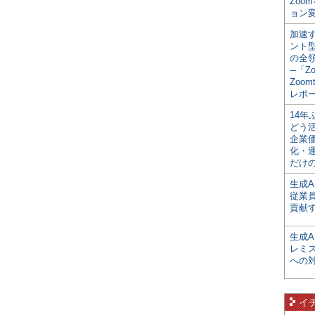
Zoo
ョン変
加速す
ント
の全
─「Z
Zoomt
レポ
14
どう
企業
化・
だけの
生成A
従業
貢献す
生成
レミ
への
イ