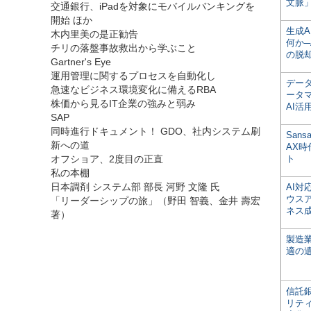
文脈」
交通銀行、iPadを対象にモバイルバンキングを
開始 ほか
生成
木内里美の是正勧告
何か─
チリの落盤事故救出から学ぶこと
の脱
Gartner's Eye
運用管理に関するプロセスを自動化し
デー
急速なビジネス環境変化に備えるRBA
ータ
株価から見るIT企業の強みと弱み
AI活
SAP
同時進行ドキュメント！ GDO、社内システム刷
San
新への道
AX
オフショア、2度目の正直
ト
私の本棚
日本調剤 システム部 部長 河野 文隆 氏
AI
ウス
「リーダーシップの旅」（野田 智義、金井 壽宏
ネス
著）
製造
適の
信託銀
リテ