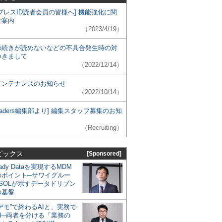
プレスID読者会員の皆様へ] 機能強化に関
ご案内
（2023/4/19）
の続きが読めないなどの不具合発生時の対
つきまして
（2022/12/14）
メンテナンスのお知らせ
（2022/10/14）
 Leaders編集部より] 編集スタッフ募集のお知
（Recruiting）
ピックス
[Sponsored]
eady Dataを実現するMDM
のポイント─サワイグルー
SOLが示すデータドリブン
の基盤
デモ”で終わるAIと、実務で
I─両者を分ける「業務の