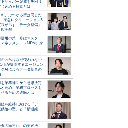
するサイバー脅威を先回り
封じ込める極意とは
とAI、ぶつかる壁は同じだ
」─東急レクリエーション5
実践が示す「データ整備」
う現実解
AI活用の第一歩はマスター
タマネジメント（MDM）か
Iの95％はなぜ使われない
Qlikが提唱するエージェン
ックAIによるデータ統合の
軸
活用を業務補助から意思決定
へと高め、業務プロセスを
させるための道筋とは
の価値を維持し続ける「デー
続供給の型」と「横断組
ータの民主化」の実践法！