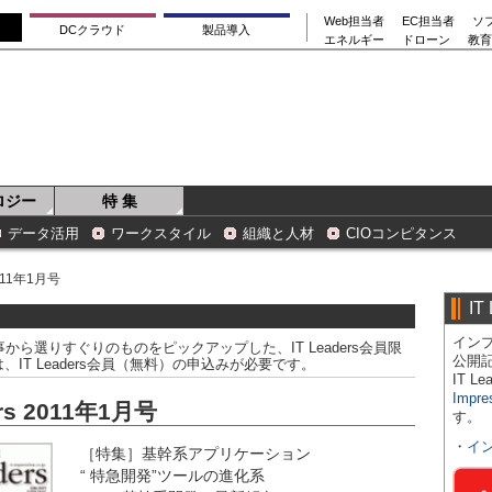
Web担当者
EC担当者
ソ
DCクラウド
製品導入
エネルギー
ドローン
教育
ロジー
特 集
データ活用
ワークスタイル
組織と人材
CIOコンピタンス
011年1月号
IT
インプ
た記事から選りすぐりのものをピックアップした、IT Leaders会員限
公開
T Leaders会員（無料）の申込みが必要です。
IT 
Impre
ers 2011年1月号
す。
・
イ
［特集］基幹系アプリケーション
“ 特急開発”ツールの進化系