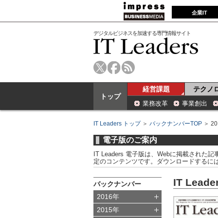
企業IT
デジタルビジネスを加速する専門情報サイト
経営課題
テクノ
トップ
業務改革
事業創出
IT Leaders トップ
＞
バックナンバーTOP
＞ 2
電子版のご案内
IT Leaders 電子版は、Webに掲載され
定のコンテンツです。ダウンロードするには、I
IT Lead
バックナンバー
2016年
2015年