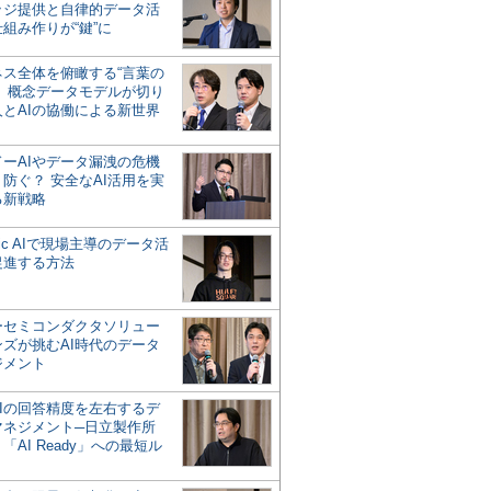
ッジ提供と自律的データ活
組み作りが“鍵”に
ネス全体を俯瞰する“言葉の
”、概念データモデルが切り
人とAIの協働による新世界
？
ドーAIやデータ漏洩の危機
防ぐ？ 安全なAI活用を実
る新戦略
ntic AIで現場主導のデータ活
促進する方法
ーセミコンダクタソリュー
ンズが挑むAI時代のデータ
ジメント
AIの回答精度を左右するデ
マネジメント─日立製作所
「AI Ready」への最短ル