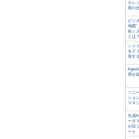
ナレ
用の仕
ビジ
地図
拓く
とは
シャ
をどう
現す
Age
用を
ソニ
ショ
マネ
生成
ータ
が説く
ート