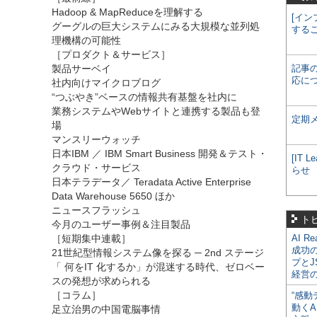
Hadoop & MapReduceを理解する
[イン
グーグルの巨大システムにみる大規模な並列処
する
理機構の可能性
［プロダクト＆サービス］
製品サーベイ
記事
応に
社内向けマイクロブログ
“つぶやき”ベースの情報共有基盤を社内に
業務システムやWebサイトと連携する製品も登
定期
場
マンスリーウォッチ
日本IBM ／ IBM Smart Business 開発＆テスト・
[IT
クラウド・サービス
らせ
日本テラデータ／ Teradata Active Enterprise
Data Warehouse 5650 ほか
ニュースフラッシュ
ト
今月のユーザー事例＆注目製品
［短期集中連載］
AI R
成功
21世紀型情報システム像を探る ─ 2nd ステージ
プとJ
「 何をIT 化するか」が混迷する時代、ゼロベー
経営
スの発想が求められる
［コラム］
“感動
動くA
足立治男の中国電脳事情