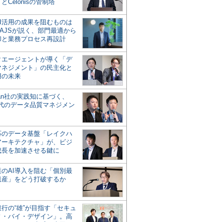
とCelonisの管制塔
AI活用の成果を阻むものは
AJSが説く、部門最適から
却と業務プロセス再設計
タエージェントが導く「デ
マネジメント」の民主化と
用の未来
san社の実践知に基づく、
時代のデータ品質マネジメン
対応のデータ基盤「レイクハ
アーキテクチャ」が、ビジ
成長を加速させる鍵に
業のAI導入を阻む「個別最
遺産」をどう打破するか
行の“雄”が目指す「セキュ
ィ・バイ・デザイン」。高