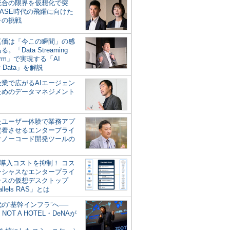
統合の限界を仮想化で突
ASE時代の飛躍に向けた
キの挑戦
の真価は「今この瞬間」の感
。「Data Streaming
form」で実現する「AI
y Data」を解説
企業で広がるAIエージェン
ためのデータマネジメント
？
たユーザー体験で業務アプ
定着させるエンタープライ
けノーコード開発ツールの
の導入コストを抑制！ コス
ンシャスなエンタープライ
ラスの仮想デスクトップ
allels RAS」とは
代の“基幹インフラ”へ──
NOT A HOTEL・DeNAが