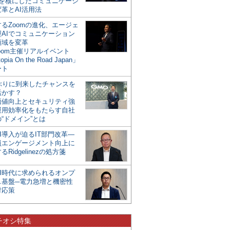
mを核にしたコミュニケーシ
革とAI活用法
るZoomの進化、エージェ
型AIでコミュニケーション
領域を変革
oom主催リアルイベント
opia On the Road Japan」
ート
年ぶりに到来したチャンスを
活かす？
価値向上とセキュリティ強
運用効率化をもたらす自社
“ドメイン”とは
I導入が迫るIT部門改革―
員エンゲージメント向上に
るRidgelinezの処方箋
AI時代に求められるオンプ
ス基盤─電力急増と機密性
対応策
チオシ特集