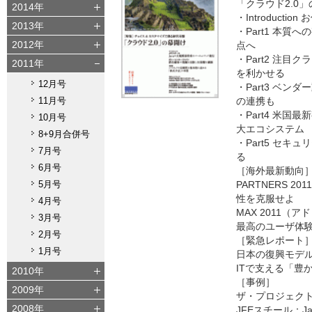
「クラウド2.0
2014年
・Introduct
2013年
・Part1 本
2012年
点へ
・Part2 注
2011年
を利かせる
12月号
・Part3 ベ
11月号
の連携も
・Part4 米
10月号
大エコシステム
8+9月合併号
・Part5 セ
7月号
る
6月号
［海外最新動向
5月号
PARTNERS 
性を克服せよ
4月号
MAX 2011（
3月号
最高のユーザ体
2月号
［緊急レポート
1月号
日本の復興モデ
ITで支える「豊
2010年
［事例］
2009年
ザ・プロジェク
2008年
JFEスチール：