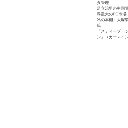
タ管理
足立治男の中国
界最大のPC市場
私の本棚：大塚製
氏
「スティーブ・ジ
ン」（カーマイン