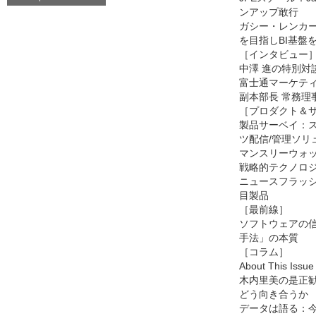
ンアップ敢行
ガシー・レンカ
を目指しBI基盤
［インタビュー
中澤 進の特別対
富士通マーケティ
副本部長 常務理事
［プロダクト＆
製品サーベイ：
ツ配信/管理ソリ
マンスリーウォッ
戦略的テクノロジ
ニュースフラッ
目製品
［最前線］
ソフトウェアの
手法」の本質
［コラム］
About This Is
木内里美の是正
どう向き合うか
データは語る：