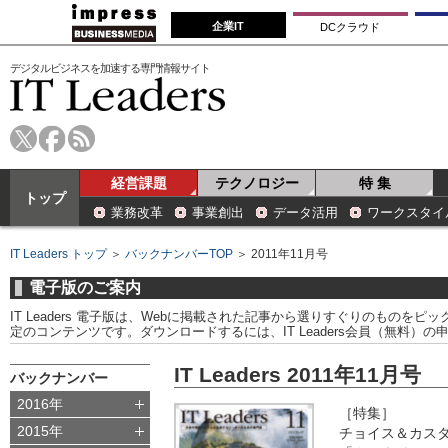
企業IT
DCクラウド
デジタルビジネスを加速する専門情報サイト
経営課題
テクノロジー
特 集
トップ
業務改革
事業創出
データ活用
ワークスタイ
IT Leaders トップ
＞
バックナンバーTOP
＞ 2011年11月号
電子版のご案内
IT Leaders 電子版は、Webに掲載された記事から選りすぐりのものをピックア
定のコンテンツです。ダウンロードするには、IT Leaders会員（無料）
IT Leaders 2011年11月号
バックナンバー
2016年
［特集］
2015年
チョイス＆カス