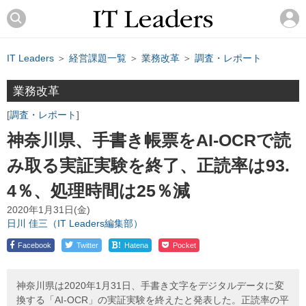
IT Leaders
＞
経営課題一覧
＞
業務改革
＞
調査・レポート
業務改革
調査・レポート
神奈川県、手書き帳票をAI-OCRで読
み取る実証実験を終了、正読率は93.
4％、処理時間は25％減
2020年1月31日(金)
日川 佳三（IT Leaders編集部）
!
Facebook
Twitter
Hatena
Pocket
神奈川県は2020年1月31日、手書き文字をデジタルデータに変
換する「AI-OCR」の実証実験を終えたと発表した。正読率の平