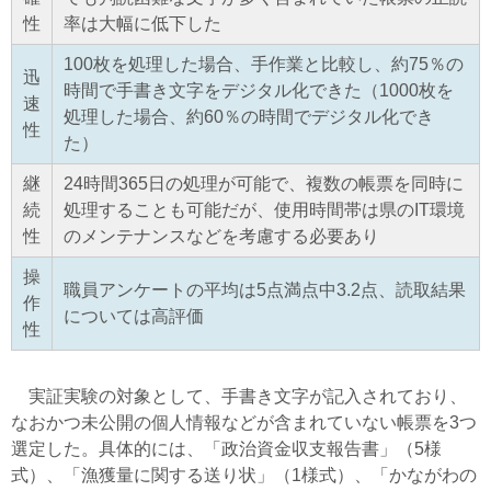
性
率は大幅に低下した
100枚を処理した場合、手作業と比較し、約75％の
迅
時間で手書き文字をデジタル化できた（1000枚を
速
処理した場合、約60％の時間でデジタル化でき
性
た）
継
24時間365日の処理が可能で、複数の帳票を同時に
続
処理することも可能だが、使用時間帯は県のIT環境
性
のメンテナンスなどを考慮する必要あり
操
職員アンケートの平均は5点満点中3.2点、読取結果
作
については高評価
性
実証実験の対象として、手書き文字が記入されており、
なおかつ未公開の個人情報などが含まれていない帳票を3つ
選定した。具体的には、「政治資金収支報告書」（5様
式）、「漁獲量に関する送り状」（1様式）、「かながわの