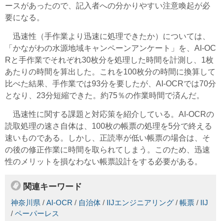
ースがあったので、記入者への分かりやすい注意喚起が必
要になる。
迅速性（手作業より迅速に処理できたか）については、
「かながわの水源地域キャンペーンアンケート」を、AI-OC
Rと手作業でそれぞれ30枚分を処理した時間を計測し、1枚
あたりの時間を算出した。これを100枚分の時間に換算して
比べた結果、手作業では93分を要したが、AI-OCRでは70分
となり、23分短縮できた。約75％の作業時間で済んだ。
迅速性に関する課題と対応策を紹介している。AI-OCRの
読取処理の速さ自体は、100枚の帳票の処理を5分で終える
速いものである。しかし、正読率が低い帳票の場合は、そ
の後の修正作業に時間を取られてしまう。このため、迅速
性のメリットを損なわない帳票設計をする必要がある。
関連キーワード
神奈川県
/
AI-OCR
/
自治体
/
IIJエンジニアリング
/
帳票
/
IIJ
/
ペーパーレス