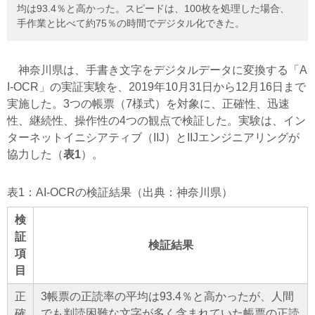
均は93.4％と高かった。スピードは、100枚を処理した場合、
手作業と比べて約75％の時間でデジタル化できた。
神奈川県は、手書き文字をデジタルデータに変換する「A
I-OCR」の実証実験を、2019年10月31日から12月16日まで
実施した。3つの帳票（7様式）を対象に、正確性、迅速
性、継続性、操作性の4つの観点で検証した。実験は、イン
ターネットイニシアティブ（IIJ）とIIJエンジニアリングが
協力した（
表1
）。
表1：AI-OCRの検証結果（出典：神奈川県）
検
証
検証結果
項
目
正
3帳票の正読率の平均は93.4％と高かったが、人間
確
でも判読困難な文字が多く含まれていた帳票の正読