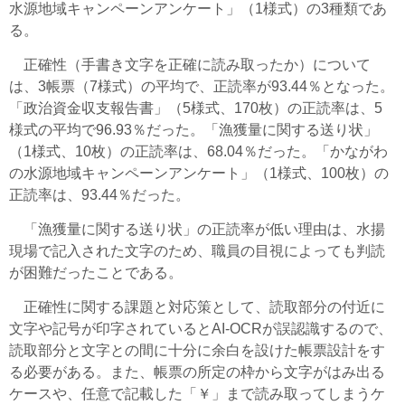
水源地域キャンペーンアンケート」（1様式）の3種類であ
る。
正確性（手書き文字を正確に読み取ったか）について
は、3帳票（7様式）の平均で、正読率が93.44％となった。
「政治資金収支報告書」（5様式、170枚）の正読率は、5
様式の平均で96.93％だった。「漁獲量に関する送り状」
（1様式、10枚）の正読率は、68.04％だった。「かながわ
の水源地域キャンペーンアンケート」（1様式、100枚）の
正読率は、93.44％だった。
「漁獲量に関する送り状」の正読率が低い理由は、水揚
現場で記入された文字のため、職員の目視によっても判読
が困難だったことである。
正確性に関する課題と対応策として、読取部分の付近に
文字や記号が印字されているとAI-OCRが誤認識するので、
読取部分と文字との間に十分に余白を設けた帳票設計をす
る必要がある。また、帳票の所定の枠から文字がはみ出る
ケースや、任意で記載した「￥」まで読み取ってしまうケ