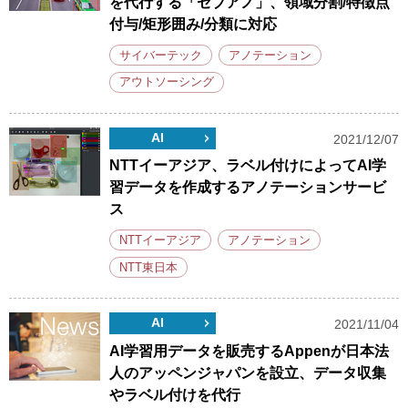
を代行する「セブアノ」、領域分割/特徴点
付与/矩形囲み/分類に対応
サイバーテック
アノテーション
アウトソーシング
AI
2021/12/07
NTTイーアジア、ラベル付けによってAI学
習データを作成するアノテーションサービ
ス
NTTイーアジア
アノテーション
NTT東日本
AI
2021/11/04
AI学習用データを販売するAppenが日本法
人のアッペンジャパンを設立、データ収集
やラベル付けを代行