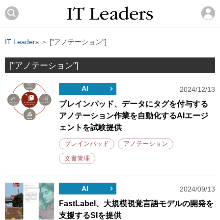
IT Leaders
＞ ["アノテーション"]
["アノテーション"]
AI
2024/12/13
ブレインパッド、データにタグを付与する
アノテーション作業を自動化するAIエージ
ェントを試験提供
ブレインパッド
アノテーション
文書管理
AI
2024/09/13
FastLabel、大規模視覚言語モデルの開発を
支援するSIを提供