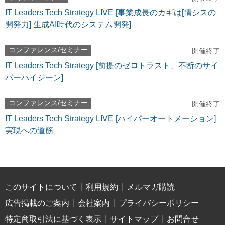
IT Leaders Tech Strategy LIVE [事業成長のカギは[情シスの
開発力] 生成AI時代のシステム開発]
コンファレンス/セミナー
開催終了
IT Leaders Tech Strategy [前提のゼロトラスト、不断のサイ
バーハイジーン]
コンファレンス/セミナー
開催終了
IT Leaders Tech Strategy LIVE [ハイパーオートメーション]
実現への道筋
このサイトについて
利用規約
メルマガ購読
広告掲載のご案内
会社案内
プライバシーポリシー
特定商取引法に基づく表示
サイトマップ
お問合せ