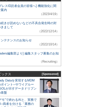
プレスID読者会員の皆様へ] 機能強化に関
ご案内
（2023/4/19）
の続きが読めないなどの不具合発生時の対
つきまして
（2022/12/14）
メンテナンスのお知らせ
（2022/10/14）
 Leaders編集部より] 編集スタッフ募集のお知
（Recruiting）
ピックス
[Sponsored]
eady Dataを実現するMDM
のポイント─サワイグルー
SOLが示すデータドリブン
の基盤
デモ”で終わるAIと、実務で
I─両者を分ける「業務の