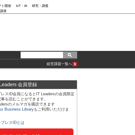
フト開発
IoT・AI
研究・調査
講座
経営課題一覧へ
 Leaders 会員登録
レスID会員になるとIT Leadersの会員限定
記事を読むことができます。
Leadersのメルマガを購読できます
ss Business Library
もご利用いただけま
ンプレスIDとは