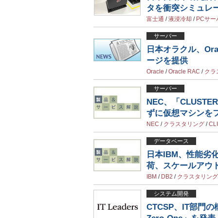
タを衝突シミュレ
富士通
/
液浸冷却
/
PCサー
サーバー
日本オラクル、Ora
ージを提供
Oracle
/
Oracle RAC
/
クラ
サーバー
NEC、「CLUST
ずに仮想マシンを
NEC
/
クラスタリング
/
CL
データベース
日本IBM、性能劣化
荷、スケールアウ
IBM
/
DB2
/
クラスタリング
システム開発
CTCSP、IT部門