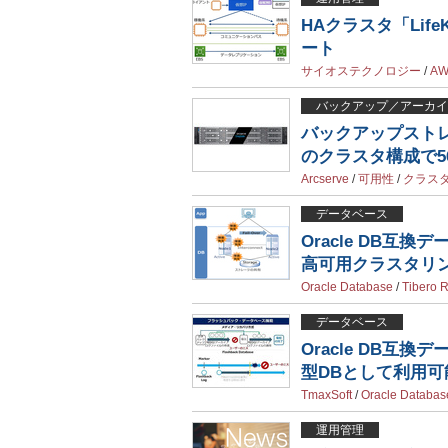
HAクラスタ「LifeKe
ート
サイオステクノロジー
/
AW
バックアップ／アーカイ
バックアップストレージ
のクラスタ構成で5
Arcserve
/
可用性
/
クラス
データベース
Oracle DB互換デ
高可用クラスタリ
Oracle Database
/
Tibero
データベース
Oracle DB互
型DBとして利用可
TmaxSoft
/
Oracle Databas
運用管理