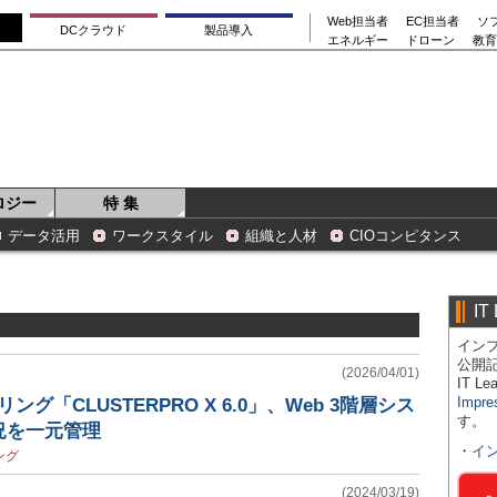
Web担当者
EC担当者
ソ
DCクラウド
製品導入
エネルギー
ドローン
教育
ロジー
特 集
データ活用
ワークスタイル
組織と人材
CIOコンピタンス
IT
インプ
公開
(2026/04/01)
IT 
Impre
ング「CLUSTERPRO X 6.0」、Web 3階層シス
す。
況を一元管理
・
イ
ング
(2024/03/19)