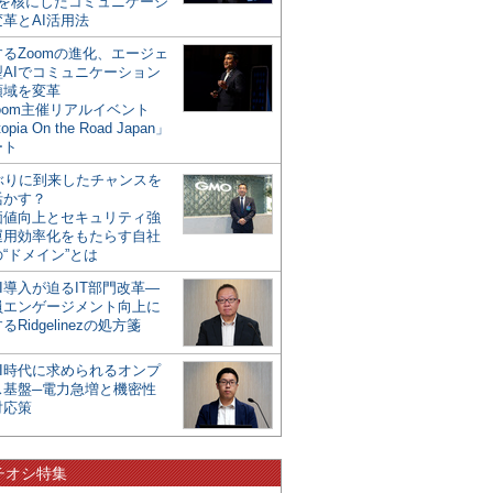
mを核にしたコミュニケーシ
革とAI活用法
るZoomの進化、エージェ
型AIでコミュニケーション
領域を変革
oom主催リアルイベント
opia On the Road Japan」
ート
年ぶりに到来したチャンスを
活かす？
価値向上とセキュリティ強
運用効率化をもたらす自社
“ドメイン”とは
I導入が迫るIT部門改革―
員エンゲージメント向上に
るRidgelinezの処方箋
AI時代に求められるオンプ
ス基盤─電力急増と機密性
対応策
チオシ特集