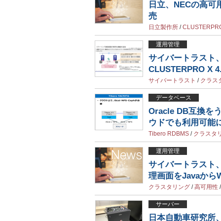
日立、NECの高可
売
日立製作所
/
CLUSTERPR
運用管理
サイバートラスト、
CLUSTERPRO
サイバートラスト
/
クラス
データベース
Oracle DB互換
ウドでも利用可能
Tibero RDBMS
/
クラスタ
運用管理
サイバートラスト、
理画面をJavaから
クラスタリング
/
高可用性
サーバー
日本自動車研究所、