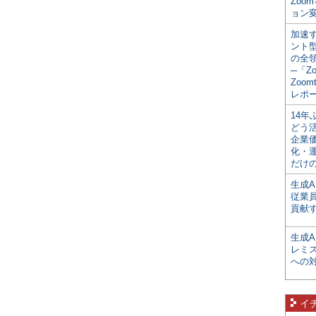
Zoo
ョン変
加速す
ント
の全
─「Z
Zoomt
レポ
14
どう
企業
化・
だけの
生成A
従業
貢献す
生成
レミ
への
イ