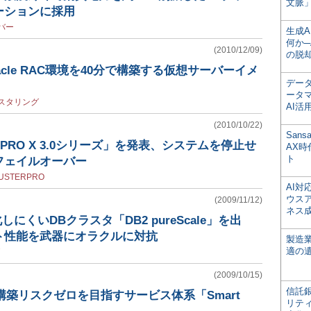
文脈」
ーションに採用
バー
生成
何か─
(2010/12/09)
の脱
cle RAC環境を40分で構築する仮想サーバーイメ
デー
ータ
スタリング
AI活
(2010/10/22)
San
ERPRO X 3.0シリーズ」を発表、システムを停止せ
AX
ト
フェイルオーバー
USTERPRO
AI
ウス
(2009/11/12)
ネス
しにくいDBクラスタ「DB2 pureScale」を出
ト性能を武器にオラクルに対抗
製造
適の
(2009/10/15)
信託銀
の構築リスクゼロを目指すサービス体系「Smart
リテ