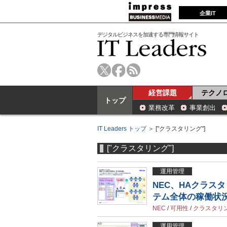
企業IT
デジタルビジネスを加速する専門情報サイト
経営課題
テクノ
トップ
業務改革
事業創出
IT Leaders トップ
＞ ["クラスタリング"]
["クラスタリング"]
運用管理
NEC、HAクラスタリ
テム全体の稼働状
NEC
/
可用性
/
クラスタリ
運用管理