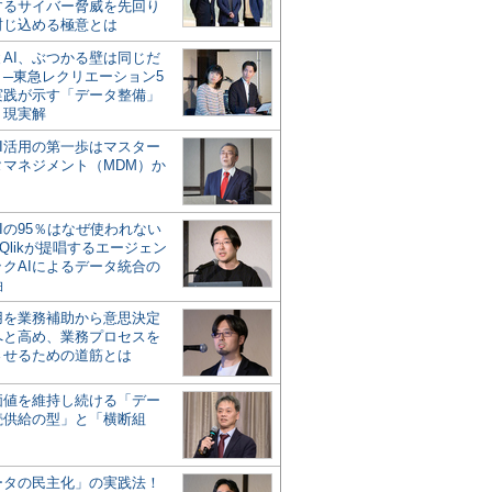
するサイバー脅威を先回り
封じ込める極意とは
とAI、ぶつかる壁は同じだ
」─東急レクリエーション5
実践が示す「データ整備」
う現実解
AI活用の第一歩はマスター
タマネジメント（MDM）か
Iの95％はなぜ使われない
Qlikが提唱するエージェン
ックAIによるデータ統合の
軸
活用を業務補助から意思決定
へと高め、業務プロセスを
させるための道筋とは
の価値を維持し続ける「デー
続供給の型」と「横断組
ータの民主化」の実践法！