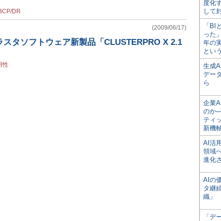
度化
して
BCP/DR
「BI
(2009/06/17)
った
スタソフトウェア新製品「CLUSTERPRO X 2.1
年の
とい
用性
生成
デー
ら
企業A
のか─
ティ
新機
AI
領域
進化
AI
タ継
織」
「デ