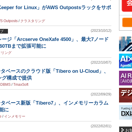
eper for Linux」がAWS Outpostsラックをサポ
S Outposts
/
クラスタリング
(2023/10/12)
ブ
「Arcserve OneXafe 4500」、最大7ノード
60TBまで拡張可能に
タリング
(2022/10/07)
ータベースのクラウド版「Tibero on U-Cloud」、
ング構成で提供
 RDBMS
/
TmaxSoft
(2022/09/29)
換データベース新版「Tibero7」、インメモリーカラム
能に
e
/
インメモリー
(2022/02/01)
お