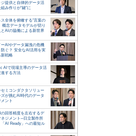
ッジ提供と自律的データ活
組み作りが“鍵”に
ネス全体を俯瞰する“言葉の
”、概念データモデルが切り
人とAIの協働による新世界
？
ドーAIやデータ漏洩の危機
防ぐ？ 安全なAI活用を実
る新戦略
ntic AIで現場主導のデータ活
促進する方法
ーセミコンダクタソリュー
ンズが挑むAI時代のデータ
ジメント
AIの回答精度を左右するデ
マネジメント─日立製作所
「AI Ready」への最短ル