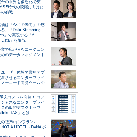
統合の限界を仮想化で突
ASE時代の飛躍に向けた
キの挑戦
の真価は「今この瞬間」の感
。「Data Streaming
form」で実現する「AI
y Data」を解説
企業で広がるAIエージェン
ためのデータマネジメント
？
たユーザー体験で業務アプ
定着させるエンタープライ
けノーコード開発ツールの
の導入コストを抑制！ コス
ンシャスなエンタープライ
ラスの仮想デスクトップ
allels RAS」とは
代の“基幹インフラ”へ──
NOT A HOTEL・DeNAが