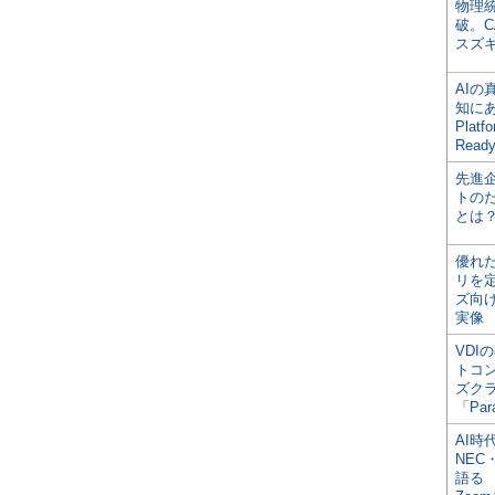
物理
破。C
スズ
AI
知にある
Plat
Read
先進
トの
とは
優れ
リを
ズ向
実像
VDI
トコ
ズク
「Par
AI時
NEC・
語る