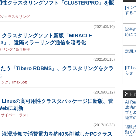
用性クラスタリングソフト「CLUSTERPRO」を販
[イン
する
O
/
クラスタリング
(2021/09/10)
記事
応に
クラスタリングソフト新版「MIRACLE
 X 4.3」、遠隔ミラーリング通信を暗号化
タリング
/
高可用性
定期
(2021/06/15)
をうたう「Tibero RDBMS」、クラスタリングをクラ
[IT
らせ
に
リング
/
TmaxSoft
(2019/06/12)
ト
Linuxの高可用性クラスタパッケージに新版、管
AI R
成功
Webに刷新
プとJ
/
サイバートラスト
経営
(2017/10/23)
“感動
動くA
液浸冷却で消費電力を約40％削減したPCクラス