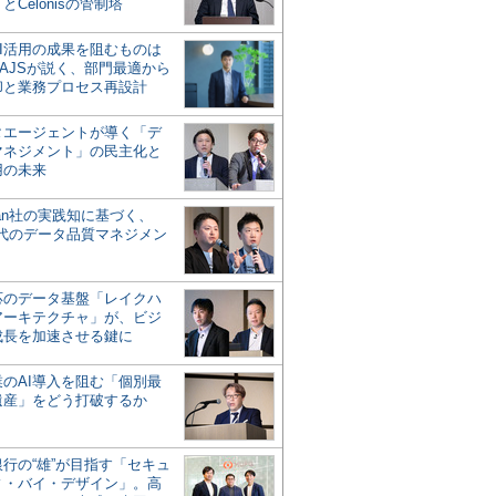
とCelonisの管制塔
AI活用の成果を阻むものは
AJSが説く、部門最適から
却と業務プロセス再設計
タエージェントが導く「デ
マネジメント」の民主化と
用の未来
san社の実践知に基づく、
時代のデータ品質マネジメン
対応のデータ基盤「レイクハ
アーキテクチャ」が、ビジ
成長を加速させる鍵に
業のAI導入を阻む「個別最
遺産」をどう打破するか
行の“雄”が目指す「セキュ
ィ・バイ・デザイン」。高