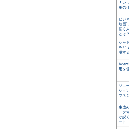
ナレ
用の仕
ビジ
地図
拓く
とは
シャ
をどう
現す
Age
用を
ソニ
ショ
マネ
生成
ータ
が説く
ート