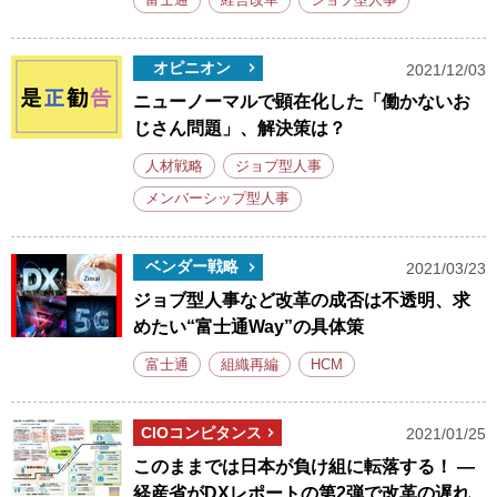
富士通
経営改革
ジョブ型人事
オピニオン
2021/12/03
ニューノーマルで顕在化した「働かないお
じさん問題」、解決策は？
人材戦略
ジョブ型人事
メンバーシップ型人事
ベンダー戦略
2021/03/23
ジョブ型人事など改革の成否は不透明、求
めたい“富士通Way”の具体策
富士通
組織再編
HCM
CIOコンピタンス
2021/01/25
このままでは日本が負け組に転落する！ ―
経産省がDXレポートの第2弾で改革の遅れ