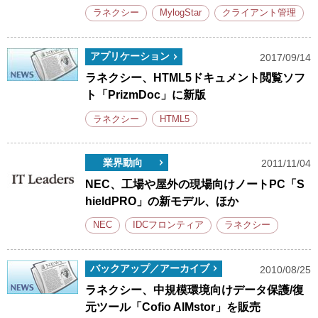
ラネクシー
MylogStar
クライアント管理
アプリケーション
2017/09/14
ラネクシー、HTML5ドキュメント閲覧ソフ
ト「PrizmDoc」に新版
ラネクシー
HTML5
業界動向
2011/11/04
NEC、工場や屋外の現場向けノートPC「S
hieldPRO」の新モデル、ほか
NEC
IDCフロンティア
ラネクシー
バックアップ／アーカイブ
2010/08/25
ラネクシー、中規模環境向けデータ保護/復
元ツール「Cofio AIMstor」を販売