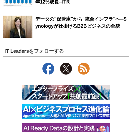
年12%成長─ITR
データの“保管庫”から“統合インフラ”へ─S
ynologyが仕掛けるB2Bビジネスの全貌
IT Leadersをフォローする