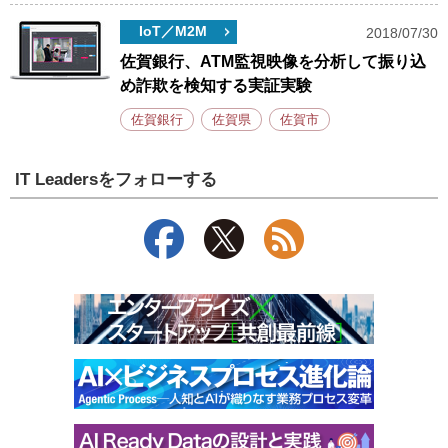
IoT／M2M
2018/07/30
佐賀銀行、ATM監視映像を分析して振り込
め詐欺を検知する実証実験
佐賀銀行
佐賀県
佐賀市
IT Leadersをフォローする