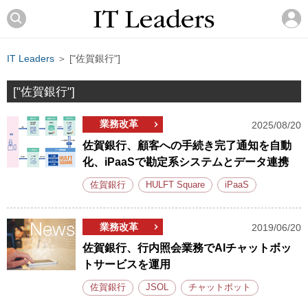
IT Leaders
＞ ["佐賀銀行"]
["佐賀銀行"]
業務改革
2025/08/20
佐賀銀行、顧客への手続き完了通知を自動
化、iPaaSで勘定系システムとデータ連携
佐賀銀行
HULFT Square
iPaaS
業務改革
2019/06/20
佐賀銀行、行内照会業務でAIチャットボッ
トサービスを運用
佐賀銀行
JSOL
チャットボット