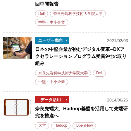
回中間報告
Dell
奈良先端科学技術大学院大学
中堅・中小企業
ユーザー動向
2021/02/03
日本の中堅企業が挑むデジタル変革─DXア
クセラレーションプログラム受賞9社の取り
組み
奈良先端科学技術大学院大学
Dell
中堅・中小企業
データ活用
2014/06/26
奈良先端大、Hadoop基盤を活用して先端研
究を推進へ
大学
Hadoop
OpenFlow