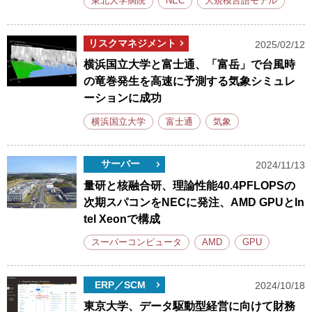
東北大学病院
NEC
大規模言語モデル
リスクマネジメント
2025/02/12
横浜国立大学と富士通、「富岳」で台風時
の竜巻発生を高速に予測する気象シミュレ
ーションに成功
横浜国立大学
富士通
気象
サーバー
2024/11/13
量研と核融合研、理論性能40.4PFLOPSの
次期スパコンをNECに発注、AMD GPUとIn
tel Xeonで構成
スーパーコンピュータ
AMD
GPU
ERP／SCM
2024/10/18
東京大学、データ駆動型経営に向けて財務