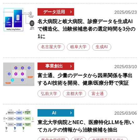
データ活用
2025/05/23
名大病院と岐大病院、診療データを生成AI
で構造化、治験候補患者の選定時間を3分の
1に
名古屋大学
岐阜大学
生成AI
事業創出
2025/03/10
富士通、少量のデータから因果関係を導出
するAI技術を開発、健康/医療分野で実証
弘前大学
京都大学
富士通
AI
2025/03/06
東北大学病院とNEC、医療特化LLMを用い
てカルテの情報から治験候補を抽出