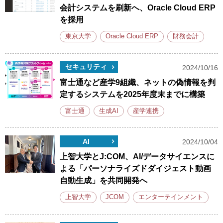
会計システムを刷新へ、Oracle Cloud ERP
を採用
東京大学
Oracle Cloud ERP
財務会計
セキュリティ
2024/10/16
富士通など産学9組織、ネットの偽情報を判
定するシステムを2025年度末までに構築
富士通
生成AI
産学連携
AI
2024/10/04
上智大学とJ:COM、AI/データサイエンスに
よる「パーソナライズドダイジェスト動画
自動生成」を共同開発へ
上智大学
JCOM
エンターテインメント