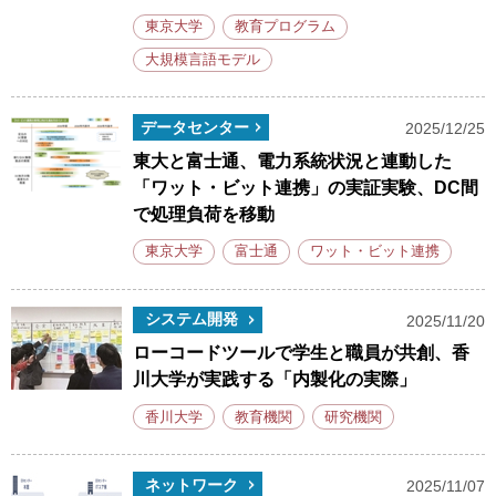
東京大学
教育プログラム
大規模言語モデル
データセンター
2025/12/25
東大と富士通、電力系統状況と連動した
「ワット・ビット連携」の実証実験、DC間
で処理負荷を移動
東京大学
富士通
ワット・ビット連携
システム開発
2025/11/20
ローコードツールで学生と職員が共創、香
川大学が実践する「内製化の実際」
香川大学
教育機関
研究機関
ネットワーク
2025/11/07