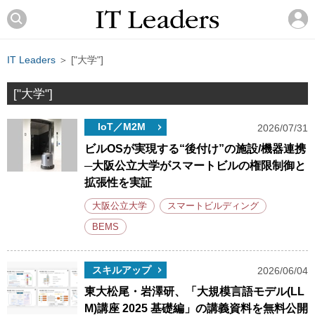
IT Leaders
＞ ["大学"]
["大学"]
IoT／M2M
2026/07/31
ビルOSが実現する“後付け”の施設/機器連携
─大阪公立大学がスマートビルの権限制御と
拡張性を実証
大阪公立大学
スマートビルディング
BEMS
スキルアップ
2026/06/04
東大松尾・岩澤研、「大規模言語モデル(LL
M)講座 2025 基礎編」の講義資料を無料公開