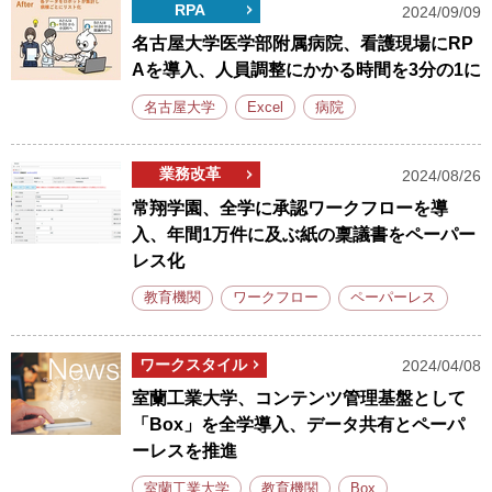
RPA
2024/09/09
名古屋大学医学部附属病院、看護現場にRP
Aを導入、人員調整にかかる時間を3分の1に
名古屋大学
Excel
病院
業務改革
2024/08/26
常翔学園、全学に承認ワークフローを導
入、年間1万件に及ぶ紙の稟議書をペーパー
レス化
教育機関
ワークフロー
ペーパーレス
ワークスタイル
2024/04/08
室蘭工業大学、コンテンツ管理基盤として
「Box」を全学導入、データ共有とペーパ
ーレスを推進
室蘭工業大学
教育機関
Box