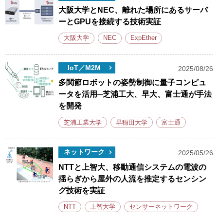
大阪大学とNEC、離れた場所にあるサーバ
ーとGPUを接続する技術実証
大阪大学
NEC
ExpEther
IoT／M2M
2025/08/26
多関節ロボットの姿勢制御に量子コンピュ
ータを活用─芝浦工大、早大、富士通が手法
を開発
芝浦工業大学
早稲田大学
富士通
ネットワーク
2025/05/26
NTTと上智大、移動通信システムの電波の
揺らぎから屋外の人流を推定するセンシン
グ技術を実証
NTT
上智大学
センサーネットワーク