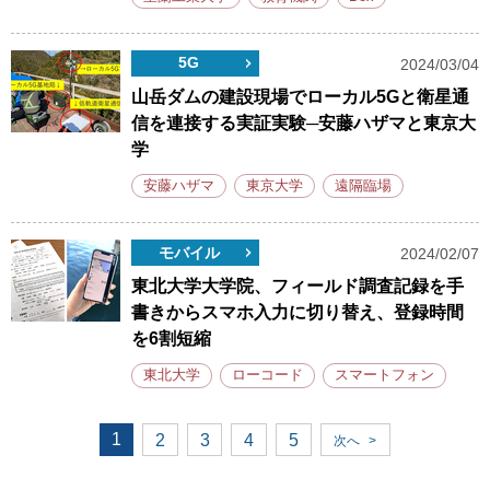
5G
2024/03/04
山岳ダムの建設現場でローカル5Gと衛星通
信を連接する実証実験─安藤ハザマと東京大
学
安藤ハザマ
東京大学
遠隔臨場
モバイル
2024/02/07
東北大学大学院、フィールド調査記録を手
書きからスマホ入力に切り替え、登録時間
を6割短縮
東北大学
ローコード
スマートフォン
1
2
3
4
5
次へ
>