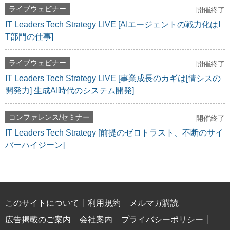
ライブウェビナー
開催終了
IT Leaders Tech Strategy LIVE [AIエージェントの戦力化はI
T部門の仕事]
ライブウェビナー
開催終了
IT Leaders Tech Strategy LIVE [事業成長のカギは[情シスの
開発力] 生成AI時代のシステム開発]
コンファレンス/セミナー
開催終了
IT Leaders Tech Strategy [前提のゼロトラスト、不断のサイ
バーハイジーン]
このサイトについて
利用規約
メルマガ購読
広告掲載のご案内
会社案内
プライバシーポリシー