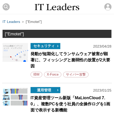
IT Leaders
＞ ["Emotet"]
["Emotet"]
セキュリティ
2023/04/28
発動が短期化してランサムウェア被害が顕
著に、フィッシングと脆弱性の放置が2大要
因
IBM
X-Force
サイバー攻撃
運用管理
2023/01/25
IT資産管理ツール新版「MaLionCloud 7.
0」、複数PCを使う社員の全操作ログを1画
面で表示する新機能