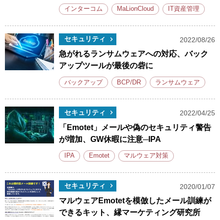
インターコム
MaLionCloud
IT資産管理
セキュリティ
2022/08/26
急がれるランサムウェアへの対応、バック
アップツールが最後の砦に
バックアップ
BCP/DR
ランサムウェア
セキュリティ
2022/04/25
「Emotet」メールや偽のセキュリティ警告
が増加、GW休暇に注意─IPA
IPA
Emotet
マルウェア対策
セキュリティ
2020/01/07
マルウェアEmotetを模倣したメール訓練が
できるキット、縁マーケティング研究所