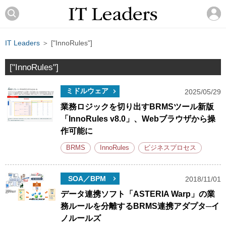
IT Leaders
＞ ["InnoRules"]
["InnoRules"]
ミドルウェア
2025/05/29
業務ロジックを切り出すBRMSツール新版
「InnoRules v8.0」、Webブラウザから操
作可能に
BRMS
InnoRules
ビジネスプロセス
SOA／BPM
2018/11/01
データ連携ソフト「ASTERIA Warp」の業
務ルールを分離するBRMS連携アダプタ─イ
ノルールズ