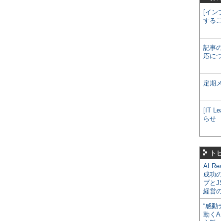
[イン
する
記事
応に
定期
[IT
らせ
ト
AI R
成功
プとJ
経営
“感動
動くA