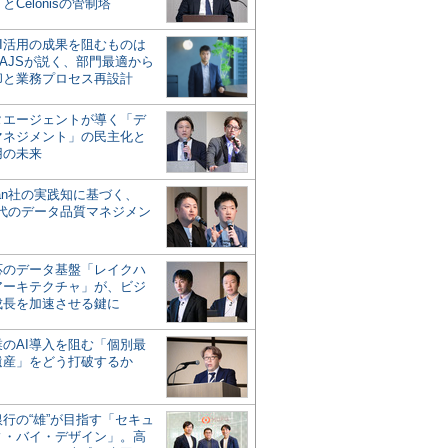
とCelonisの管制塔
AI活用の成果を阻むものは
AJSが説く、部門最適から
却と業務プロセス再設計
タエージェントが導く「デ
マネジメント」の民主化と
用の未来
san社の実践知に基づく、
時代のデータ品質マネジメン
対応のデータ基盤「レイクハ
アーキテクチャ」が、ビジ
成長を加速させる鍵に
業のAI導入を阻む「個別最
遺産」をどう打破するか
行の“雄”が目指す「セキュ
ィ・バイ・デザイン」。高