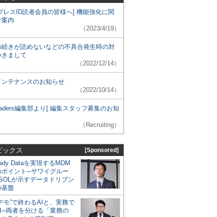
プレスID読者会員の皆様へ] 機能強化に関
ご案内
（2023/4/19）
の続きが読めないなどの不具合発生時の対
つきまして
（2022/12/14）
メンテナンスのお知らせ
（2022/10/14）
 Leaders編集部より] 編集スタッフ募集のお知
（Recruiting）
ピックス
[Sponsored]
eady Dataを実現するMDM
のポイント─サワイグルー
SOLが示すデータドリブン
の基盤
デモ”で終わるAIと、実務で
I─両者を分ける「業務の