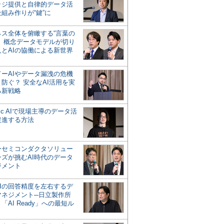
ッジ提供と自律的データ活
組み作りが“鍵”に
ネス全体を俯瞰する“言葉の
”、概念データモデルが切り
人とAIの協働による新世界
？
ドーAIやデータ漏洩の危機
防ぐ？ 安全なAI活用を実
る新戦略
ntic AIで現場主導のデータ活
促進する方法
ーセミコンダクタソリュー
ンズが挑むAI時代のデータ
ジメント
AIの回答精度を左右するデ
マネジメント─日立製作所
「AI Ready」への最短ル