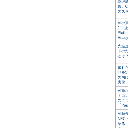
物理
破。C
スズ
AI
知にある
Plat
Read
先進
トの
とは
優れ
リを
ズ向
実像
VDI
トコ
ズク
「Par
AI時
NEC・
語る