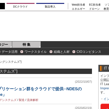
Web担当者
EC担当者
ソ
DCクラウド
製品導入
エネルギー
ドローン
教育
ロジー
特 集
データ活用
ワークスタイル
組織と人材
CIOコンピタンス
ングシステムズ"]
IT
ステムズ"]
インプ
公開
(2022/10/07)
IT 
Impre
リケーション群をクラウドで提供─NDESの
す。
ce」
・
イ
ングシステムズ
/
製造
/
流体解析
(2020/02/19)