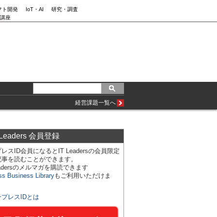
フト開発
IoT・AI
研究・調査
講座
経営課題一覧へ
 Leaders 会員登録
レスID会員になるとIT Leadersの会員限定
記事を読むことができます。
Leadersのメルマガを購読できます
ss Business Library
もご利用いただけま
ンプレスIDとは