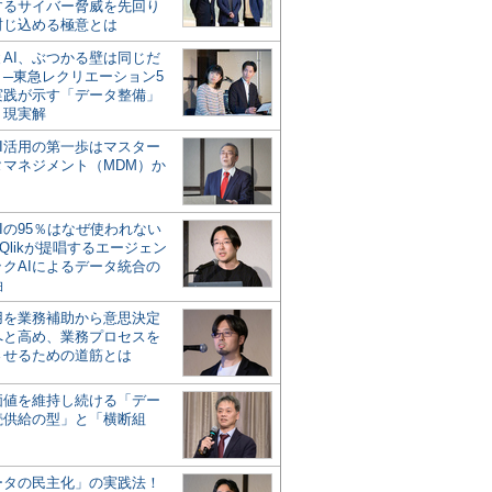
するサイバー脅威を先回り
封じ込める極意とは
とAI、ぶつかる壁は同じだ
」─東急レクリエーション5
実践が示す「データ整備」
う現実解
AI活用の第一歩はマスター
タマネジメント（MDM）か
Iの95％はなぜ使われない
Qlikが提唱するエージェン
ックAIによるデータ統合の
軸
活用を業務補助から意思決定
へと高め、業務プロセスを
させるための道筋とは
の価値を維持し続ける「デー
続供給の型」と「横断組
ータの民主化」の実践法！