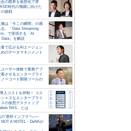
統合の限界を仮想化で突
ASE時代の飛躍に向けた
キの挑戦
の真価は「今この瞬間」の感
。「Data Streaming
form」で実現する「AI
y Data」を解説
企業で広がるAIエージェン
ためのデータマネジメント
？
たユーザー体験で業務アプ
定着させるエンタープライ
けノーコード開発ツールの
の導入コストを抑制！ コス
ンシャスなエンタープライ
ラスの仮想デスクトップ
allels RAS」とは
代の“基幹インフラ”へ──
NOT A HOTEL・DeNAが