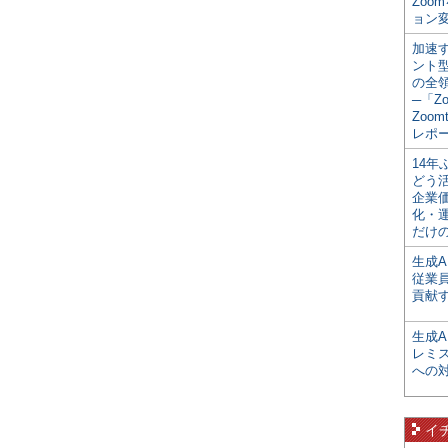
Zoo
ョン変
加速す
ント
の全
─「Z
Zoomt
レポ
14
どう
企業
化・
だけの
生成A
従業
貢献す
生成
レミ
への
イ