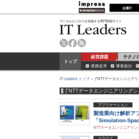
企業IT
デジタルビジネスを加速する専門情報サイト
経営課題
テクノ
トップ
業務改革
事業創出
IT Leaders トップ
＞ ["NTTデータエンジニアリ
["NTTデータエンジニアリングシ
アプリケーション
製造業向け解析アプ
「Simulation-Spa
NTTデータエンジニアリ
クラウド