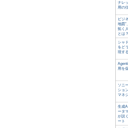
ナレ
用の仕
ビジ
地図
拓く
とは
シャ
をどう
現す
Age
用を
ソニ
ショ
マネ
生成
ータ
が説く
ート