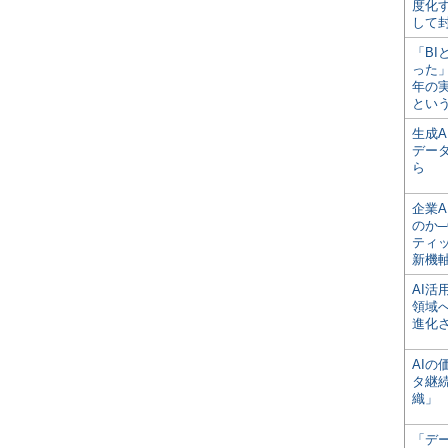
度化
して
「BI
った
年の
とい
生成
デー
ら
企業A
のか─
ティ
新機
AI
領域
進化
AI
タ継
織」
「デ