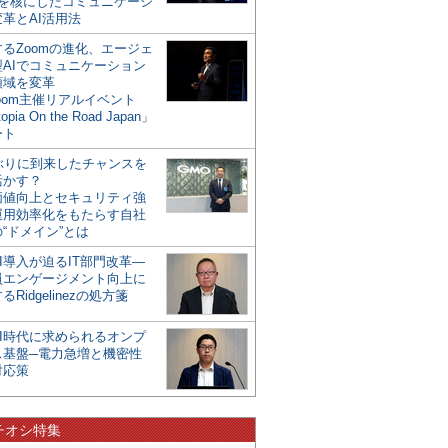
mを核にしたコミュニケーシ
革とAI活用法
るZoomの進化、エージェ
型AIでコミュニケーション
領域を変革
oom主催リアルイベント
opia On the Road Japan」
ート
年ぶりに到来したチャンスを
活かす？
価値向上とセキュリティ強
運用効率化をもたらす自社
“ドメイン”とは
I導入が迫るIT部門改革―
員エンゲージメント向上に
るRidgelinezの処方箋
AI時代に求められるオンプ
ス基盤─電力急増と機密性
対応策
チオシ特集