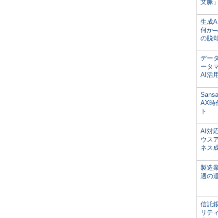
文脈」
生成
何か─
の脱
デー
ータ
AI活
San
AX
ト
AI
ウス
ネス
製造
適の
信託銀
リテ