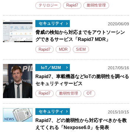
テリロジー
Rapid7
脆弱性管理
セキュリティ
2020/06/09
脅威の検知から対応までをアウトソーシン
グできるサービス「Rapid7 MDR」
Rapid7
MDR
SIEM
IoT／M2M
2017/05/16
Rapid7、車載機器などIoTの脆弱性を調べる
セキュリティサービス
Rapid7
脆弱性管理
OT
セキュリティ
2015/10/15
Rapid7、どの脆弱性から対応すべきかを教
えてくれる「Nexpose6.0」を発表