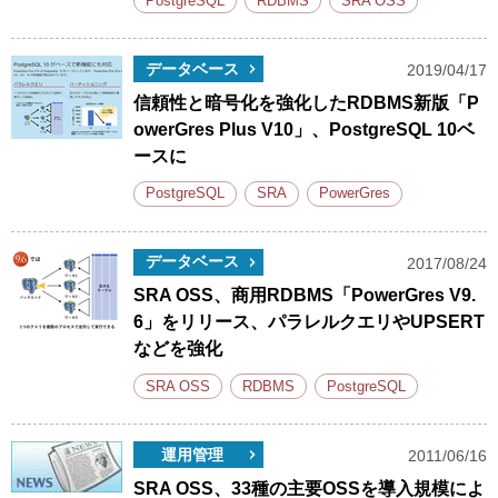
PostgreSQL
RDBMS
SRA OSS
データベース
2019/04/17
信頼性と暗号化を強化したRDBMS新版「P
owerGres Plus V10」、PostgreSQL 10ベ
ースに
PostgreSQL
SRA
PowerGres
データベース
2017/08/24
SRA OSS、商用RDBMS「PowerGres V9.
6」をリリース、パラレルクエリやUPSERT
などを強化
SRA OSS
RDBMS
PostgreSQL
運用管理
2011/06/16
SRA OSS、33種の主要OSSを導入規模によ